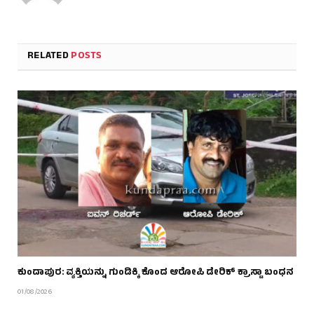
RELATED
POSTS
ಕುಂದಾಪುರ: ವ್ಯಕ್ತಿಯನ್ನು ಗುಂಡಿಕ್ಕಿ ಕೊಂದ ಆರೋಪಿ ಡೇರಿಕ್‌ ಕ್ರಾಸ್ಟಾ ಬಂಧನ
01/08/2026