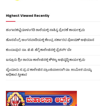
Highest Viewed Recently
ಹಂಗಾರಕಟ್ಟೆ ದೂಳಂಗಡಿ ಶಾಲೆಯಲ್ಲಿ ಸಾಹಿತ್ಯ ಪ್ರೇರಣೆ ಕಾರ್ಯಕ್ರಮ
ಹೊಸಬೆಂಗ್ರೆ ಅಂಗನವಾಡಿಯಲ್ಲಿ ಕೇಂದ್ರ ಸರ್ಕಾರದ ಪೋಷಣ್ ಅಭಿಯಾನ
ಕುಂದಾಪುರ: ಡಾ. ಬಿ.ಬಿ. ಹೆಗ್ಡೆ ಕಾಲೇಜಿನಲ್ಲಿ ಫ್ರೆಶರ್ಸ್ ಡೇ
ಬಸ್ರೂರು ಶ್ರೀ ಶಾರದಾ ಕಾಲೇಜಿನಲ್ಲಿ ಕೌಶಲ್ಯ ಅಭಿವೃದ್ಧಿ ಕಾರ್ಯಕ್ರಮ
ಬೈಂದೂರು ಸ.ಪ್ರ.ದ ಕಾಲೇಜಿನ ಪ್ರಾಂಶುಪಾಲರಾಗಿ ಡಾ. ಉಮೇಶ ಮಯ್ಯ
ಅಧಿಕಾರ ಸ್ವೀಕಾರ