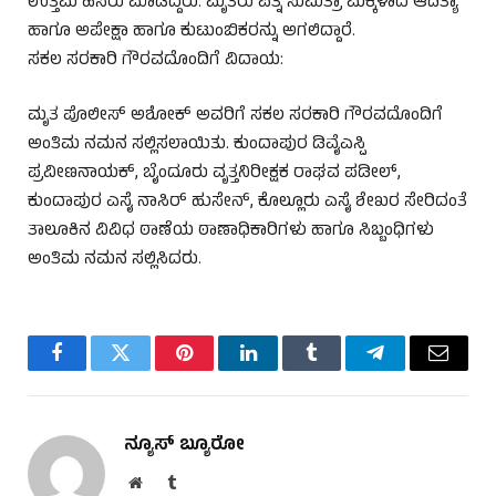
ಉತ್ತಮ ಹೆಸರು ಮಾಡಿದ್ದರು. ಮೃತರು ಪತ್ನಿ ಸುಮಿತ್ರಾ ಮಕ್ಕಳಾದ ಆದಿತ್ಯಾ
ಹಾಗೂ ಅಪೇಕ್ಷಾ ಹಾಗೂ ಕುಟುಂಬಿಕರನ್ನು ಅಗಲಿದ್ದಾರೆ.
ಸಕಲ ಸರಕಾರಿ ಗೌರವದೊಂದಿಗೆ ವಿದಾಯ:
ಮೃತ ಪೊಲೀಸ್ ಅಶೋಕ್ ಅವರಿಗೆ ಸಕಲ ಸರಕಾರಿ ಗೌರವದೊಂದಿಗೆ
ಅಂತಿಮ ನಮನ ಸಲ್ಲಿಸಲಾಯಿತು. ಕುಂದಾಪುರ ಡಿವೈಎಸ್ಪಿ
ಪ್ರವೀಣನಾಯಕ್, ಬೈಂದೂರು ವೃತ್ತನಿರೀಕ್ಷಕ ರಾಘವ ಪಡೀಲ್,
ಕುಂದಾಪುರ ಎಸೈ ನಾಸಿರ್ ಹುಸೇನ್, ಕೊಲ್ಲೂರು ಎಸೈ ಶೇಖರ ಸೇರಿದಂತೆ
ತಾಲೂಕಿನ ವಿವಿಧ ಠಾಣೆಯ ಠಾಣಾಧಿಕಾರಿಗಳು ಹಾಗೂ ಸಿಬ್ಬಂಧಿಗಳು
ಅಂತಿಮ ನಮನ ಸಲ್ಲಿಸಿದರು.
Facebook
Twitter
Pinterest
LinkedIn
Tumblr
Telegram
Email
ನ್ಯೂಸ್ ಬ್ಯೂರೋ
Website
Tumblr