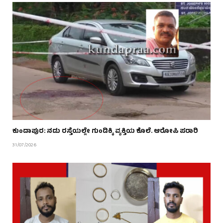
ಕುಂದಾಪುರ: ನಡು ರಸ್ತೆಯಲ್ಲೇ ಗುಂಡಿಕ್ಕಿ ವ್ಯಕ್ತಿಯ ಕೊಲೆ.‌ ಆರೋಪಿ ಪರಾರಿ
31/07/2026