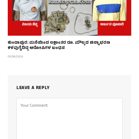
ಕುಂದಾಪುರ: ‌ಮನೆಯಿಂದ ಲಕ್ಷಾಂತರ ರೂ. ಮೌಲ್ಯದ ಚಿನ್ನಾಭರಣ
ಕಳವುಗೈದಿದ್ದ ಆರೋಪಿಗಳ ಬಂಧನ
05/06/2026
LEAVE A REPLY