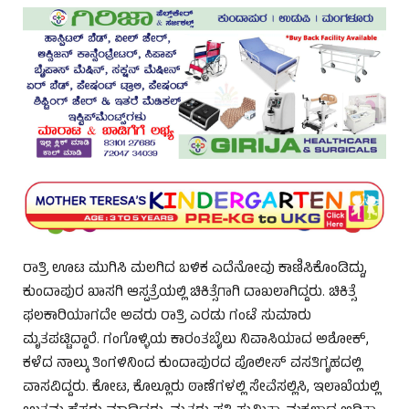
ರಾತ್ರಿ ಊಟ ಮುಗಿಸಿ ಮಲಗಿದ ಬಳಿಕ ಎದೆನೋವು ಕಾಣಿಸಿಕೊಂಡಿದ್ದು,
ಕುಂದಾಪುರ ಖಾಸಗಿ ಆಸ್ಪತ್ರೆಯಲ್ಲಿ ಚಿಕಿತ್ಸೆಗಾಗಿ ದಾಖಲಾಗಿದ್ದರು. ಚಿಕಿತ್ಸೆ
ಫಲಕಾರಿಯಾಗದೇ ಅವರು ರಾತ್ರಿ ಎರಡು ಗಂಟೆ ಸುಮಾರು
ಮೃತಪಟ್ಟಿದ್ದಾರೆ. ಗಂಗೊಳ್ಳಿಯ ಕಾರಂತಬೈಲು ನಿವಾಸಿಯಾದ ಅಶೋಕ್,
ಕಳೆದ ನಾಲ್ಕು ತಿಂಗಳಿನಿಂದ ಕುಂದಾಪುರದ ಪೊಲೀಸ್ ವಸತಿಗೃಹದಲ್ಲಿ
ವಾಸವಿದ್ದರು. ಕೋಟ, ಕೊಲ್ಲೂರು ಠಾಣೆಗಳಲ್ಲಿ ಸೇವೆಸಲ್ಲಿಸಿ, ಇಲಾಖೆಯಲ್ಲಿ