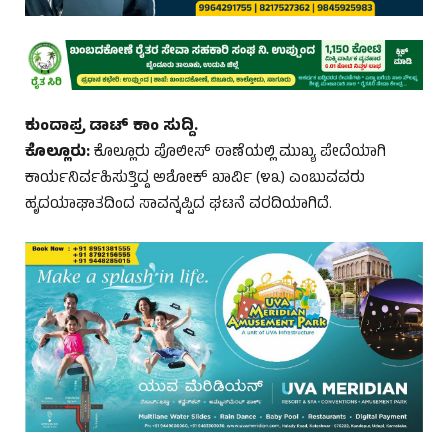
ಕುಂದಾಪ್ರ ಡಾಟ್ ಕಾಂ ಸುದ್ದಿ.
ಕೊಲ್ಲೂರು:
ಕೊಲ್ಲೂರು ಪೊಲೀಸ್ ಠಾಣೆಯಲ್ಲಿ ಮುಖ್ಯ ಪೇದೆಯಾಗಿ
ಕಾರ್ಯನಿರ್ವಹಿಸುತ್ತಿದ್ದ ಅಶೋಕ್ ಖಾರ್ವಿ (೪೩) ಎಂಬುವವರು
ಹೃದಯಾಘಾತದಿಂದ ಸಾವನ್ನಪ್ಪಿದ ಘಟನೆ ವರದಿಯಾಗಿದೆ.