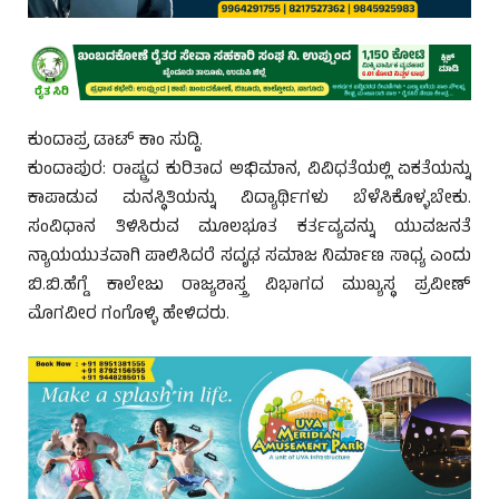
ಕುಂದಾಪ್ರ ಡಾಟ್ ಕಾಂ ಸುದ್ದಿ.
ಕುಂದಾಪುರ: ರಾಷ್ಟ್ರದ ಕುರಿತಾದ ಅಭಿಮಾನ, ವಿವಿಧತೆಯಲ್ಲಿ ಏಕತೆಯನ್ನು
ಕಾಪಾಡುವ ಮನಸ್ಥಿತಿಯನ್ನು ವಿದ್ಯಾರ್ಥಿಗಳು ಬೆಳೆಸಿಕೊಳ್ಳಬೇಕು.
ಸಂವಿಧಾನ ತಿಳಿಸಿರುವ ಮೂಲಭೂತ ಕರ್ತವ್ಯವನ್ನು ಯುವಜನತೆ
ನ್ಯಾಯಯುತವಾಗಿ ಪಾಲಿಸಿದರೆ ಸದೃಢ ಸಮಾಜ ನಿರ್ಮಾಣ ಸಾಧ್ಯ ಎಂದು
ಬಿ.ಬಿ.ಹೆಗ್ಡೆ ಕಾಲೇಜು ರಾಜ್ಯಶಾಸ್ತ್ರ ವಿಭಾಗದ ಮುಖ್ಯಸ್ಥ ಪ್ರವೀಣ್
ಮೊಗವೀರ ಗಂಗೊಳ್ಳಿ ಹೇಳಿದರು.