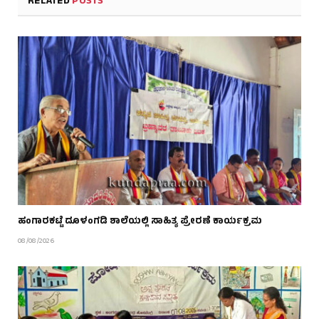
RELATED
POSTS
ಹಂಗಾರಕಟ್ಟೆ ದೂಳಂಗಡಿ ಶಾಲೆಯಲ್ಲಿ ಸಾಹಿತ್ಯ ಪ್ರೇರಣೆ ಕಾರ್ಯಕ್ರಮ
08/08/2026