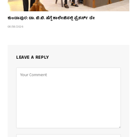
ಕುಂದಾಪುರ: ಡಾ. ಬಿ.ಬಿ. ಹೆಗ್ಡೆ ಕಾಲೇಜಿನಲ್ಲಿ ಫ್ರೆಶರ್ಸ್ ಡೇ
08/08/2026
LEAVE A REPLY