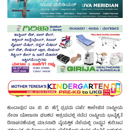
ಕುಂದಾಪುರ ಡಾ. ಬಿ. ಬಿ. ಹೆಗ್ಡೆ ಪ್ರಥಮ ದರ್ಜೆ ಕಾಲೇಜಿನ ರಾಷ್ಟ್ರೀಯ
ಸೇವಾ ಯೋಜನಾ ಘಟಕದ ಆಶ್ರಯದಲ್ಲಿ ನಡೆದ ರಾಷ್ಟ್ರೀಯ ಭಾವೈಕ್ಯತೆ
ದಿನಾಚರಣೆಯಲ್ಲಿ ಮಾತನಾಡಿ ವೈಯಕ್ತಿಕ ನೆಲೆಯಲ್ಲಿ ರಾಷ್ಟ್ರದ ಕುರಿತಾದ