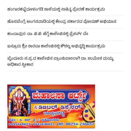
ಹಂಗಾರಕಟ್ಟೆ ದೂಳಂಗಡಿ ಶಾಲೆಯಲ್ಲಿ ಸಾಹಿತ್ಯ ಪ್ರೇರಣೆ ಕಾರ್ಯಕ್ರಮ
ಹೊಸಬೆಂಗ್ರೆ ಅಂಗನವಾಡಿಯಲ್ಲಿ ಕೇಂದ್ರ ಸರ್ಕಾರದ ಪೋಷಣ್ ಅಭಿಯಾನ
ಕುಂದಾಪುರ: ಡಾ. ಬಿ.ಬಿ. ಹೆಗ್ಡೆ ಕಾಲೇಜಿನಲ್ಲಿ ಫ್ರೆಶರ್ಸ್ ಡೇ
ಬಸ್ರೂರು ಶ್ರೀ ಶಾರದಾ ಕಾಲೇಜಿನಲ್ಲಿ ಕೌಶಲ್ಯ ಅಭಿವೃದ್ಧಿ ಕಾರ್ಯಕ್ರಮ
ಬೈಂದೂರು ಸ.ಪ್ರ.ದ ಕಾಲೇಜಿನ ಪ್ರಾಂಶುಪಾಲರಾಗಿ ಡಾ. ಉಮೇಶ ಮಯ್ಯ
ಅಧಿಕಾರ ಸ್ವೀಕಾರ