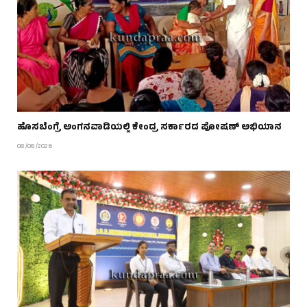
ಹೊಸಬೆಂಗ್ರೆ ಅಂಗನವಾಡಿಯಲ್ಲಿ ಕೇಂದ್ರ ಸರ್ಕಾರದ ಪೋಷಣ್ ಅಭಿಯಾನ
08/08/2026