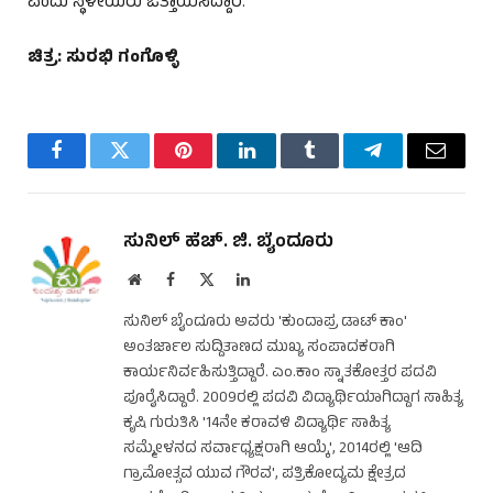
ಎಂದು ಸ್ಥಳೀಯರು ಒತ್ತಾಯಿಸಿದ್ದಾರೆ.
ಚಿತ್ರ: ಸುರಭಿ ಗಂಗೊಳ್ಳಿ
Facebook
Twitter
Pinterest
LinkedIn
Tumblr
Telegram
Email
ಸುನಿಲ್ ಹೆಚ್. ಜಿ. ಬೈಂದೂರು
Website
Facebook
X
LinkedIn
(Twitter)
ಸುನಿಲ್ ಬೈಂದೂರು ಅವರು 'ಕುಂದಾಪ್ರ ಡಾಟ್ ಕಾಂ'
ಅಂತರ್ಜಾಲ ಸುದ್ದಿತಾಣದ ಮುಖ್ಯ ಸಂಪಾದಕರಾಗಿ
ಕಾರ್ಯನಿರ್ವಹಿಸುತ್ತಿದ್ದಾರೆ. ಎಂ.ಕಾಂ ಸ್ನಾತಕೋತ್ತರ ಪದವಿ
ಪೂರೈಸಿದ್ದಾರೆ. 2009ರಲ್ಲಿ ಪದವಿ ವಿದ್ಯಾರ್ಥಿಯಾಗಿದ್ದಾಗ ಸಾಹಿತ್ಯ
ಕೃಷಿ ಗುರುತಿಸಿ '14ನೇ ಕರಾವಳಿ ವಿದ್ಯಾರ್ಥಿ ಸಾಹಿತ್ಯ
ಸಮ್ಮೇಳನದ ಸರ್ವಾಧ್ಯಕ್ಷರಾಗಿ ಆಯ್ಕೆ', 2014ರಲ್ಲಿ 'ಆದಿ
ಗ್ರಾಮೋತ್ಸವ ಯುವ ಗೌರವ', ಪತ್ರಿಕೋದ್ಯಮ ಕ್ಷೇತ್ರದ