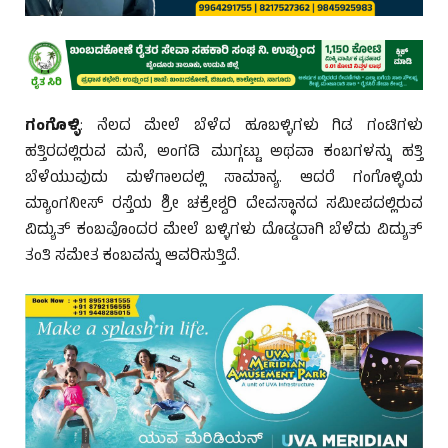
ಗಂಗೊಳ್ಳಿ
: ನೆಲದ ಮೇಲೆ ಬೆಳೆದ ಹೂಬಳ್ಳಿಗಳು ಗಿಡ ಗಂಟಿಗಳು
ಹತ್ತಿರದಲ್ಲಿರುವ ಮನೆ, ಅಂಗಡಿ ಮುಗ್ಗಟ್ಟು ಅಥವಾ ಕಂಬಗಳನ್ನು ಹತ್ತಿ
ಬೆಳೆಯುವುದು ಮಳೆಗಾಲದಲ್ಲಿ ಸಾಮಾನ್ಯ. ಆದರೆ ಗಂಗೊಳ್ಳಿಯ
ಮ್ಯಾಂಗನೀಸ್ ರಸ್ತೆಯ ಶ್ರೀ ಚಕ್ರೇಶ್ವರಿ ದೇವಸ್ಥಾನದ ಸಮೀಪದಲ್ಲಿರುವ
ವಿದ್ಯುತ್ ಕಂಬವೊಂದರ ಮೇಲೆ ಬಳ್ಳಿಗಳು ದೊಡ್ಡದಾಗಿ ಬೆಳೆದು ವಿದ್ಯುತ್
ತಂತಿ ಸಮೇತ ಕಂಬವನ್ನು ಆವರಿಸುತ್ತಿದೆ.