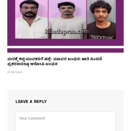
ಮರಕ್ಕೆ ಕಟ್ಟಿ ಯುವಕನಿಗೆ ಹಲ್ಲೆ- ಮೂವರ ಬಂಧನ: ಜಾತಿ ನಿಂದನೆ
ಪ್ರಕರಣದಲ್ಲೂ ಆರೋಪಿ ಬಂಧನ
07/08/2026
LEAVE A REPLY