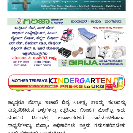
ಇಷ್ಟಿದ್ದರೂ ಮೆಸ್ಕಾಂ ಇಲಾಖೆ ದಿವ್ಯ ನಿರ್ಲಕ್ಷ್ಯ ತಾಳಿದ್ದು, ಕಂಬವನ್ನು
ಸುತ್ತುವರಿದಿರುವ ಬಳ್ಳಿಗಳನ್ನು ಕತ್ತರಿಸುವ ಗೋಜಿಗೆ ಹೋಗಿಲ್ಲ. ಇದು
ಮುಂದಿನ ದಿನಗಳಲ್ಲಿ ಅನಾಹುತಗಳಿಗೆ ಎಡೆಮಾಡಿಕೊಡುವ
ಸಾಧ್ಯತೆಗಳಿದ್ದು, ಮೆಸ್ಕಾಂ ಅಧಿಕಾರಿಗಳು ಇತ್ತಮ ಗಮನಹರಿಸಬೇಕು