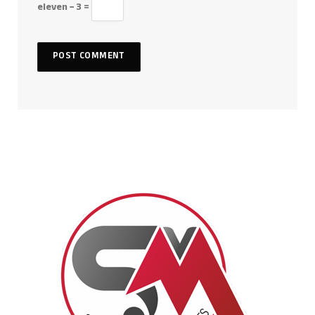
eleven − 3 =