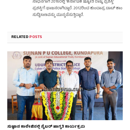
ಸಾಧನೆಗಾಗಿ 2016ರಲ್ಲಿ 'ಕರ್ನಾಟಕ ಜ್ಯೋತಿ ರಾಜ್ಯ ಪ್ರಶಸ್ತಿ'
ಪ್ರಶಸ್ತಿ'ಗೆ ಭಾಜನರಾಗಿದ್ದಾರೆ. 2012ರಿಂದ ಕುಂದಾಪ್ರ ಡಾಟ್ ಕಾಂ
ಸುದ್ದಿತಾಣವನ್ನು ಮುನ್ನಡೆಸುತ್ತಿದ್ದಾರೆ.
RELATED
POSTS
ಸುಜ್ಞಾನ ಕಾಲೇಜಿನಲ್ಲಿ ಸೈಬರ್ ಜಾಗೃತಿ ಕಾರ್ಯಕ್ರಮ