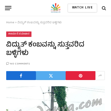
WATCH LIVE
Home
»
ವಿದ್ಯುತ್ ಕಂಬವನ್ನು ಸುತ್ತವರಿದ ಬಳ್ಳಿಗಳು
ಊರ್ಮನೆ ಸಮಾಚಾರ
ವಿದ್ಯುತ್ ಕಂಬವನ್ನು ಸುತ್ತವರಿದ
ಬಳ್ಳಿಗಳು
NO COMMENTS