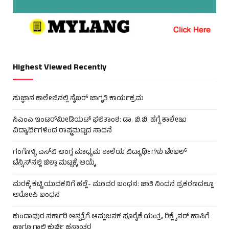
Highest Viewed Recently
ಸುಜ್ಞಾನ ಕಾಲೇಜಿನಲ್ಲಿ ಸೈಬರ್ ಜಾಗೃತಿ ಕಾರ್ಯಕ್ರಮ
ಸಿಎಂಎ ಇಂಟರ್‌ಮೀಡಿಯಟ್ ಫಲಿತಾಂಶ: ಡಾ. ಬಿ.ಬಿ. ಹೆಗ್ಡೆ ಕಾಲೇಜು
ವಿದ್ಯಾರ್ಥಿಗಳಿಂದ ರಾಷ್ಟ್ರಮಟ್ಟದ ಸಾಧನೆ
ಗಂಗೊಳ್ಳಿ ಎಸ್‌ವಿ ಆಂಗ್ಲ ಮಾಧ್ಯಮ ಶಾಲೆಯ ವಿದ್ಯಾರ್ಥಿಗಳು ಟೇಬಲ್‌
ಟೆನ್ನಿಸ್‌ನಲ್ಲಿ ಜಿಲ್ಲಾ ಮಟ್ಟಕ್ಕೆ ಆಯ್ಕೆ
ಮರಕ್ಕೆ ಕಟ್ಟಿ ಯುವಕನಿಗೆ ಹಲ್ಲೆ- ಮೂವರ ಬಂಧನ: ಜಾತಿ ನಿಂದನೆ ಪ್ರಕರಣದಲ್ಲೂ
ಆರೋಪಿ ಬಂಧನ
ಕುಂದಾಪುರ ಸರ್ಕಾರಿ ಆಸ್ಪತ್ರೆಗೆ ಆಮ್ಲಜನಕ ಪೂರೈಕೆ ಯಂತ್ರ, ರಿಕ್ಲೈನರ್ ಹಾಸಿಗೆ
ಹಾಗೂ ಗಾಲಿ ಕುರ್ಚಿ ಹಸ್ತಾಂತರ