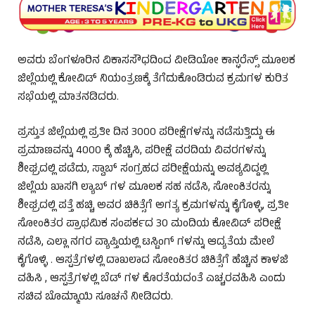
ಅವರು ಬೆಂಗಳೂರಿನ ವಿಕಾಸಸೌಧದಿಂದ ವೀಡಿಯೋ ಕಾನ್ಫರೆನ್ಸ್ ಮೂಲಕ
ಜಿಲ್ಲೆಯಲ್ಲಿ ಕೋವಿಡ್ ನಿಯಂತ್ರಣಕ್ಕೆ ತೆಗೆದುಕೊಂಡಿರುವ ಕ್ರಮಗಳ ಕುರಿತ
ಸಭೆಯಲ್ಲಿ ಮಾತನಡಿದರು.
ಪ್ರಸ್ತುತ ಜಿಲ್ಲೆಯಲ್ಲಿ ಪ್ರತೀ ದಿನ 3000 ಪರೀಕ್ಷೆಗಳನ್ನು ನಡೆಸುತ್ತಿದ್ದು ಈ
ಪ್ರಮಾಣವನ್ನು 4000 ಕ್ಕೆ ಹೆಚ್ಚಿಸಿ, ಪರೀಕ್ಷೆ ವರದಿಯ ವಿವರಗಳನ್ನು
ಶೀಘ್ರದಲ್ಲಿ ಪಡೆದು, ಸ್ವಾಬ್ ಸಂಗ್ರಹದ ಪರೀಕ್ಷೆಯನ್ನು ಅವಶ್ಯವಿದ್ದಲ್ಲಿ
ಜಿಲ್ಲೆಯ ಖಾಸಗಿ ಲ್ಯಾಬ್ ಗಳ ಮೂಲಕ ಸಹ ನಡೆಸಿ, ಸೋಂಕಿತರನ್ನು
ಶೀಘ್ರದಲ್ಲಿ ಪತ್ತೆ ಹಚ್ಚಿ ಅವರ ಚಿಕಿತ್ಸೆಗೆ ಅಗತ್ಯ ಕ್ರಮಗಳನ್ನು ಕೈಗೊಳ್ಳಿ, ಪ್ರತೀ
ಸೋಂಕಿತರ ಪ್ರಾಥಮಿಕ ಸಂಪರ್ಕದ 30 ಮಂದಿಯ ಕೋವಿಡ್ ಪರೀಕ್ಷೆ
ನಡೆಸಿ, ಎಲ್ಲಾ ನಗರ ವ್ಯಾಪ್ತಿಯಲ್ಲಿ ಟಸ್ಟಿಂಗ್ ಗಳನ್ನು ಆದ್ಯತೆಯ ಮೇಲೆ
ಕೈಗೊಳ್ಳಿ . ಆಸ್ಪತ್ರೆಗಳಲ್ಲಿ ದಾಖಲಾದ ಸೋಂಕಿತರ ಚಿಕಿತ್ಸೆಗೆ ಹೆಚ್ಚಿನ ಕಾಳಜಿ
ವಹಿಸಿ , ಆಸ್ಪತ್ರೆಗಳಲ್ಲಿ ಬೆಡ್ ಗಳ ಕೊರತೆಯದಂತೆ ಎಚ್ಚರವಹಿಸಿ ಎಂದು
ಸಚಿವ ಬೊಮ್ಮಾಯಿ ಸೂಚನೆ ನೀಡಿದರು.