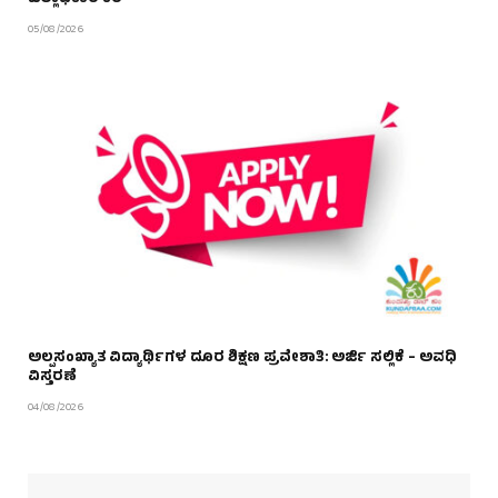
05/08/2026
ಅಲ್ಪಸಂಖ್ಯಾತ ವಿದ್ಯಾರ್ಥಿಗಳ ದೂರ ಶಿಕ್ಷಣ ಪ್ರವೇಶಾತಿ: ಅರ್ಜಿ ಸಲ್ಲಿಕೆ – ಅವಧಿ
ವಿಸ್ತರಣೆ
04/08/2026