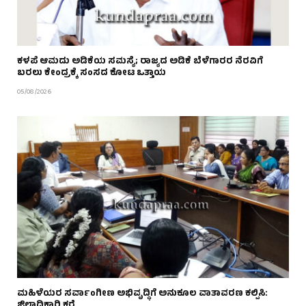
ಕಳಪೆ ಆಮದು ಅಡಿಕೆಯ ಸಮಸ್ಯೆ; ರಾಜ್ಯದ ಅಡಿಕೆ ಬೆಳೆಗಾರರ ನೆರವಿಗೆ
ಬರಲು ಕೇಂದ್ರಕ್ಕೆ ಸಂಸದ ಕೋಟ ಒತ್ತಾಯ
05/08/2026
ಮಹಿಳೆಯರ ಸರ್ವಾಂಗೀಣ ಅಭಿವೃದ್ಧಿಗೆ ಅನುಕೂಲ ವಾತಾವರಣ ಕಲ್ಪಿಸಿ:
ಜಿಲ್ಲಾಧಿಕಾರಿ ಕರೆ