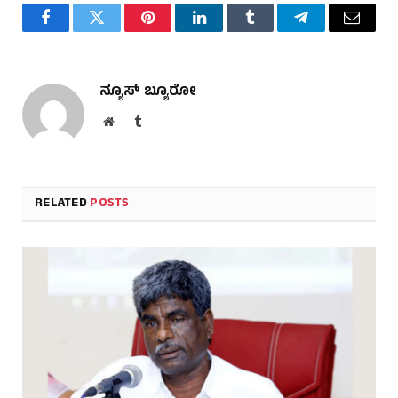
Facebook
Twitter
Pinterest
LinkedIn
Tumblr
Telegram
Email
ನ್ಯೂಸ್ ಬ್ಯೂರೋ
Website
Tumblr
RELATED
POSTS