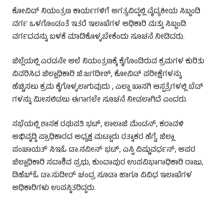
ಕೋವಿಡ್ ನಿಯಂತ್ರಣ ಕಾರ್ಯಗಳಿಗೆ ಅಗತ್ಯವಿದ್ದಲ್ಲಿ ವೈದ್ಯಕೀಯ ಸಿಬ್ಬಂದಿ
ವರ್ಗ ಒಳಗೊಂಡಂತೆ ಇತರೆ ಇಲಾಖೆಗಳ ಅಧಿಕಾರಿ ಮತ್ತು ಸಿಬ್ಬಂದಿ
ವರ್ಗದವನ್ನು ಬಳಕೆ ಮಾಡಿಕೊಳ್ಳಬೇಕೆಂದು ಸೂಚನೆ ನೀಡಿದರು.
ಜಿಲ್ಲೆಯಲ್ಲಿ ಎರಡನೇ ಅಲೆ ನಿಯಂತ್ರಣಕ್ಕೆ ಕೈಗೊಂಡಿರುವ ಕ್ರಮಗಳ ಕುರಿತು
ವಿವರಿಸಿದ ಜಿಲ್ಲಾಧಿಕಾರಿ ಜಿ.ಜಗದೀಶ್, ಕೋವಿಡ್ ಪರೀಕ್ಷೆಗಳನ್ನು
ಹೆಚ್ಚಿಸಲು ಕ್ರಮ ಕೈಗೊಳ್ಳಲಾಗುವುದು , ಎಲ್ಲಾ ಖಾಸಗಿ ಆಸ್ಪತ್ರೆಗಳಲ್ಲಿ ಬೆಡ್
ಗಳನ್ನು ಮೀಸಲಿಡಲು ಈಗಾಗಲೇ ಸೂಚನೆ ನೀಡಲಾಗಿದೆ ಎಂದರು.
ಸಭೆಯಲ್ಲಿ ಶಾಸಕ ರಘುಪತಿ ಭಟ್, ಲಾಲಾಜಿ ಮೆಂಡನ್, ಕರಾವಳಿ
ಅಭಿವೃದ್ದಿ ಪ್ರಾಧಿಕಾರದ ಅಧ್ಯಕ್ಷ ಮಟ್ಟಾರು ರತ್ನಾಕರ ಹೆಗ್ಡೆ, ಜಿಲ್ಲಾ
ಪಂಚಾಯತ್ ಸಿಇಓ ಡಾ.ನವೀನ್ ಭಟ್, ಎಸ್ಪಿ ವಿಷ್ಣುವರ್ಧನ್, ಅಪರ
ಜಿಲ್ಲಾಧಿಕಾರಿ ಸದಾಶಿವ ಪ್ರಭು, ಕುಂದಾಪುರ ಉಪವಿಭಾಗಾಧಿಕಾರಿ ರಾಜು,
ಡಿಹೆಚ್ಓ ಡಾ.ಸುದೀರ್ ಚಂದ್ರ ಸೂಡಾ ಹಾಗೂ ವಿವಿಧ ಇಲಾಖೆಗಳ
ಅಧಿಕಾರಿಗಳು ಉಪಸ್ಥಿತರಿದ್ದರು.