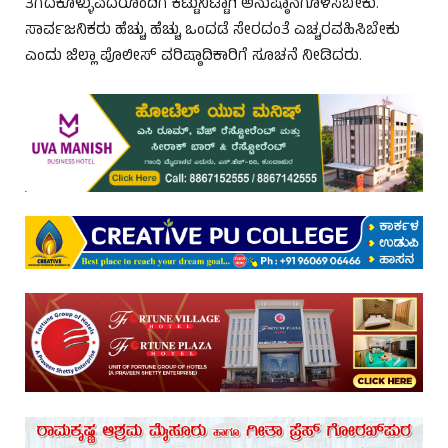
ತೆಗೆದಕೊಳ್ಳುವದರೊಂದಿಗೆ ಕಟ್ಟುನಿಟ್ಟಾಗಿ ಅನುಷ್ಠಾನಗೊಳಿಸಬೇಕು.
ಸಾರ್ವಜನಿಕರು ಹೆಚ್ಚು ಹೆಚ್ಚು ಒಂದಡೆ ಸೇರದಂತೆ ಎಚ್ಚರವಹಿಸಿಬೇಕು
ಎಂದು ಜಿಲ್ಲಾ ಪೊಲೀಸ್ ವರಿಷ್ಠಾದಿಕಾರಿಗೆ ಸೂಚನೆ ನೀಡಿದರು.