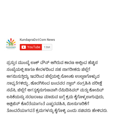
ಪ್ರಸ್ತುತ ಮುಂಬೈ ಲಾಕ್ ಡೌನ್ ಆಗಿರುವ ಕಾರಣ ಅಲ್ಲಿಂದ ಹೆಚ್ಚಿನ
ಸಂಖ್ಯೆಯಲ್ಲಿ ಹಾಗೂ ಕೇರಳದಿಂದ ಸಹ ನಾಗರೀಕರು ಜಿಲ್ಲೆಗೆ
ಆಗಮಿಸುತ್ತಿದ್ದು, ಇದರಿಂದ ಜಿಲ್ಲೆಯಲ್ಲಿ ಸೋಂಕು ಉಲ್ಬಣಗೊಳ್ಳುವ
ಸಾಧ್ಯತೆಗಳಿದ್ದು , ಹೊರಗಿನಿಂದ ಬಂದವರ ಸ್ವಾಬ್ ಸಂಗ್ರಹಿಸಿ ಪರೀಕ್ಷೆ
ನಡೆಸಿ, ಜಿಲ್ಲೆಗೆ ಅಗತ್ಯಕ್ಕನುಗುಣವಾಗಿ ರೆಮಿಡಿಸಿವರ್ ಮತ್ತು ಕೋವಿಡ್
ಲಸಿಕೆಯನ್ನು ಸರಬರಾಜು ಮಾಡುವ ಬಗ್ಗೆ ಕ್ರಮ ಕೈಗೊಳ್ಳಲಾಗುವುದು,
ಆಕ್ಷಿಜಿನ್ ಕೊರೆತೆಯಾಗಂತೆ ಎಚ್ಚರವಹಿಸಿ, ಮೀನುಗಾರಿಕೆಗೆ
ತೊಂದರೆಯಾಗದತೆ ಕ್ರಮಗಳನ್ನು ಕೈಗೊಳ್ಳಿ ಎಂದು ಸಚಿವರು ಹೇಳಿದರು.