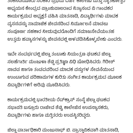
ತೆಂಕನಿಡಿಯೂರು ಸರಕಾರಿ ಪ್ರಥಮ ದರ್ಜೆ ಕಾಲೇಜು ಮತ್ತು ಸ್ನಾತಕೋತ್ತರ
ಅಧ್ಯಯನ ಕೇಂದ್ರದ ಪ್ರಾಂಶುಪಾಲರಾದ ನಿತ್ಯಾನಂದ ವಿ ಗಾಂವಕರ
ಕಾರ್ಯಕ್ರಮದ ಅಧ್ಯಕ್ಷತೆ ವಹಿಸಿ ಮಾತನಾಡಿ, ವಿದ್ಯಾರ್ಥಿಗಳು ಮಾದಕ
ವ್ಯಸನವನ್ನು ಸಾಮಾಜಿಕ ಜೀವನದಿಂದ ನಿರ್ಮೂಲನೆ ಮಾಡಲು
ಸಂಪೂರ್ಣ ಸಹಕಾರ ನೀಡುವುದರೊಂದಿಗೆ ಸಮಾಜಸೇವೆಯಂತಹ
ಉತ್ತಮ ಹವ್ಯಾಸಗಳನ್ನು ಜೀವನದಲ್ಲಿ ಅಳವಡಿಸಿಕೊಳ್ಳಬೇಕು ಎಂದರು.
ಇದೇ ಸಂದರ್ಭದಲ್ಲಿ ಜಿಲ್ಲಾ ತಂಬಾಕು ನಿಯಂತ್ರಣ ಘಟಕದ ಜಿಲ್ಲಾ
ಸಲಹೆಗಾರ್ತಿ ಮಂಜುಳಾ ಶೆಟ್ಟಿ ಪ್ರತಿಜ್ಞಾ ವಿಧಿ ಬೋಧಿಸಿದರು. ಗಿರೀಶ್
ನಾವಡ ಹಾಗೂ ತಂಡದವರಿಂದ ಮಾದಕ ವಸ್ತುಗಳ ಸೇವನೆಯಿಂದ
ಉಂಟಾಗುವ ಪರಿಣಾಮಗಳ ಕುರಿತು ಸಂಗೀತ ಕಾರ್ಯಕ್ರಮದ ಮೂಲಕ
ವಿದ್ಯಾರ್ಥಿಗಳಿಗೆ ಅರಿವು ಮೂಡಿಸಿದರು.
ಕಾರ್ಯಕ್ರಮದಲ್ಲಿ ಭಾರತೀಯ ರೆಡ್‌ಕ್ರಾಸ್ ಸಂಸ್ಥೆ ಜಿಲ್ಲಾ ಘಟಕದ
ಸಭಾಪತಿ ಬಸ್ರೂರು ರಾಜೀವ ಶೆಟ್ಟಿ, ಕಾಲೇಜಿನ ಉಪನ್ಯಾಸಕರು,
ವಿದ್ಯಾರ್ಥಿಗಳು ಹಾಗೂ ಮತ್ತಿತರರು ಉಪಸ್ಥಿತರಿದ್ದರು.
ಜಿಲ್ಲಾ ವಾರ್ತಾಧಿಕಾರಿ ಮಂಜುನಾಥ್ ಬಿ. ಪ್ರಾಸ್ತಾವಿಕವಾಗಿ ಮಾತನಾಡಿ,