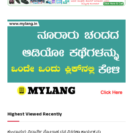
Highest Viewed Recently
ಕುಂದಾಪುರ: ವಿದ್ಯಾರ್ಥಿ ಪ್ರೋತ್ಸಾಹ ಧನ ವಿತರಣಾ ಕಾರ್ಯಕ್ರಮ