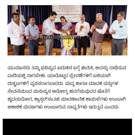
ಯುವಜನರು ತಮ್ಮ ಭವಿಷ್ಯದ ಬದುಕಿನ ಬಗ್ಗೆ ಚಿಂತಿಸಿ, ಅದನ್ನು ಸಾಧಿಸುವ
ದಾರಿಯಲ್ಲಿ ಸಾಗಬೇಕು. ಯಾರೊಬ್ಬರ ಪ್ರೇರಣೆಗಳಿಗೆ ಬಲಿಯಾಗಿ
ದುಶ್ಚಟಗಳಿಗೆ ವ್ಯಸನರಾಗಬಾರದು. ಮದ್ಯ ಹಾಗೂ ಮಾದಕ ವಸ್ತುಗಳ
ಸೇವನೆಯಿಂದ ಮನುಷ್ಯನ ಆರೋಗ್ಯ ಹದಗೆಡುವುದರ ಜೊತೆಗೆ
ಹೃದಯರೋಗ, ಕ್ಯಾನ್ಸರ್‌ನಂತಹ ಮಾರಣಾಂತಿಕ ಕಾಯಿಲೆಗಳು ಉಂಟಾಗಿ
ಅಕಾಲಿಕ ಮರಣಗಳು ಉಂಟಾಗುವ ಸಾಧ್ಯತೆಗಳು ಇರುತ್ತವೆ ಎಂದರು.