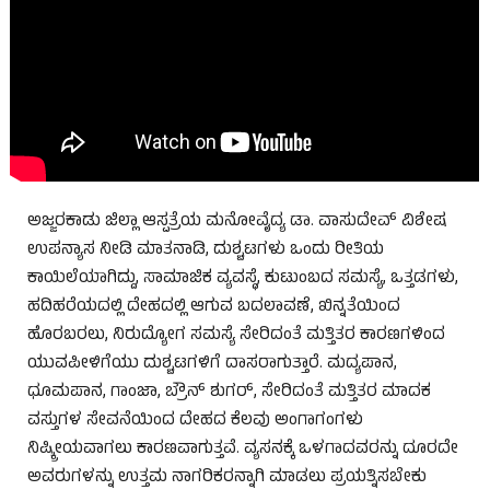
ಅಜ್ಜರಕಾಡು ಜಿಲ್ಲಾ ಆಸ್ಪತ್ರೆಯ ಮನೋವೈದ್ಯ ಡಾ. ವಾಸುದೇವ್ ವಿಶೇಷ
ಉಪನ್ಯಾಸ ನೀಡಿ ಮಾತನಾಡಿ, ದುಶ್ಚಟಗಳು ಒಂದು ರೀತಿಯ
ಕಾಯಿಲೆಯಾಗಿದ್ದು, ಸಾಮಾಜಿಕ ವ್ಯವಸ್ಥೆ, ಕುಟುಂಬದ ಸಮಸ್ಯೆ, ಒತ್ತಡಗಳು,
ಹದಿಹರೆಯದಲ್ಲಿ ದೇಹದಲ್ಲಿ ಆಗುವ ಬದಲಾವಣೆ, ಖಿನ್ನತೆಯಿಂದ
ಹೊರಬರಲು, ನಿರುದ್ಯೋಗ ಸಮಸ್ಯೆ ಸೇರಿದಂತೆ ಮತ್ತಿತರ ಕಾರಣಗಳಿಂದ
ಯುವಪೀಳಿಗೆಯು ದುಶ್ಚಟಗಳಿಗೆ ದಾಸರಾಗುತ್ತಾರೆ. ಮದ್ಯಪಾನ,
ಧೂಮಪಾನ, ಗಾಂಜಾ, ಬ್ರೌನ್ ಶುಗರ್, ಸೇರಿದಂತೆ ಮತ್ತಿತರ ಮಾದಕ
ವಸ್ತುಗಳ ಸೇವನೆಯಿಂದ ದೇಹದ ಕೆಲವು ಅಂಗಾಗಂಗಳು
ನಿಷ್ಕ್ರೀಯವಾಗಲು ಕಾರಣವಾಗುತ್ತವೆ. ವ್ಯಸನಕ್ಕೆ ಒಳಗಾದವರನ್ನು ದೂರದೇ
ಅವರುಗಳನ್ನು ಉತ್ತಮ ನಾಗರಿಕರನ್ನಾಗಿ ಮಾಡಲು ಪ್ರಯತ್ನಿಸಬೇಕು