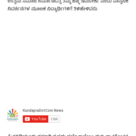
ಉತ್ತಮ ಸಮಾಜ ನಿರ್ಮಾಣದತ್ತ ತಮ್ಮ ಹೆಜ್ಜೆ ಇಡಬೇಕು. ಎಂದು ವಾಸ್ತವಿಕ
ನಿದರ್ಶನಗಳ ಮೂಲಕ ವಿದ್ಯಾರ್ಥಿಗಳಿಗೆ ತಿಳಿಹೇಳಿದರು.