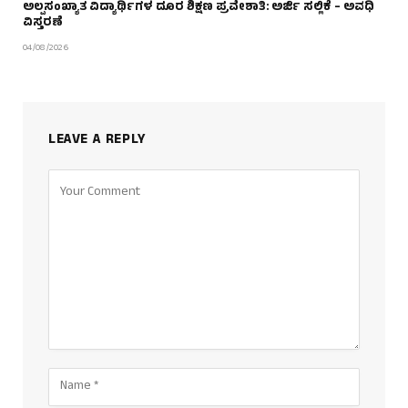
ಅಲ್ಪಸಂಖ್ಯಾತ ವಿದ್ಯಾರ್ಥಿಗಳ ದೂರ ಶಿಕ್ಷಣ ಪ್ರವೇಶಾತಿ: ಅರ್ಜಿ ಸಲ್ಲಿಕೆ – ಅವಧಿ
ವಿಸ್ತರಣೆ
04/08/2026
LEAVE A REPLY