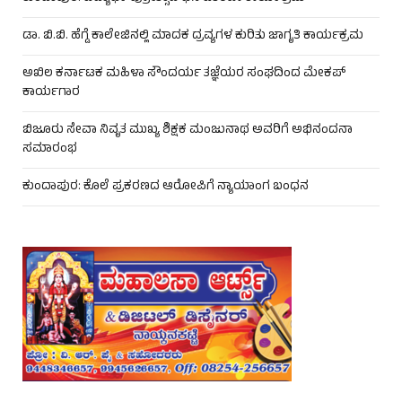
ಡಾ. ಬಿ.ಬಿ. ಹೆಗ್ಡೆ ಕಾಲೇಜಿನಲ್ಲಿ ಮಾದಕ ದ್ರವ್ಯಗಳ ಕುರಿತು ಜಾಗೃತಿ ಕಾರ್ಯಕ್ರಮ
ಅಖಿಲ ಕರ್ನಾಟಕ ಮಹಿಳಾ ಸೌಂದರ್ಯ ತಜ್ಞೆಯರ ಸಂಘದಿಂದ ಮೇಕಪ್
ಕಾರ್ಯಗಾರ
ಬಿಜೂರು ಸೇವಾ ನಿವೃತ ಮುಖ್ಯ ಶಿಕ್ಷಕ ಮಂಜುನಾಥ ಅವರಿಗೆ ಅಭಿನಂದನಾ
ಸಮಾರಂಭ
ಕುಂದಾಪುರ: ಕೊಲೆ ಪ್ರಕರಣದ ಆರೋಪಿಗೆ ನ್ಯಾಯಾಂಗ ಬಂಧನ