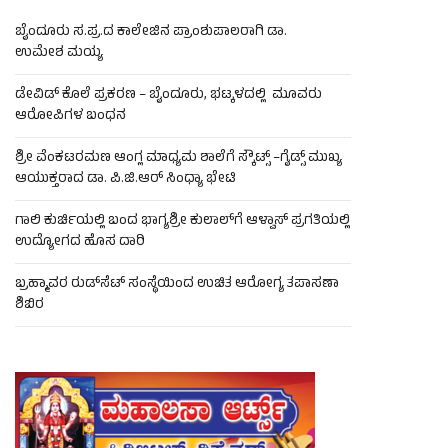
ಬೈಂದೂರು ಸ.ಪ್ರ.ದ ಕಾಲೇಜಿನ ಪ್ರಾಂಶುಪಾಲರಾಗಿ ಡಾ.
ಉಮೇಶ ಮಯ್ಯ
ಡೇವಿಡ್ ಕೊಲೆ ಪ್ರಕರಣ – ಬೈಂದೂರು, ಭಟ್ಕಳದಲ್ಲಿ ಮೂವರು
ಆರೋಪಿಗಳ ಬಂಧನ
ಶ್ರೀ ವೆಂಕಟರಮಣ ಆಂಗ್ಲ ಮಾಧ್ಯಮ ಶಾಲೆಗೆ ಸ್ಕೌಟ್ಸ್ –ಗೈಡ್ಸ್ ಮುಖ್ಯ
ಆಯುಕ್ತರಾದ ಡಾ. ಪಿ.ಜಿ.ಆರ್ ಸಿಂಧ್ಯಾ ಭೇಟಿ
ಗಾಲಿ ಕುರ್ಚಿಯಲ್ಲಿ ಬಂದ ಭಾಗ್ಯಶ್ರೀ ಕುಲಾಲ್‌ಗೆ ಆಳ್ವಾಸ್ ಪ್ರಗತಿಯಲ್ಲಿ
ಉದ್ಯೋಗದ ಹೊಸ ದಾರಿ
ಬ್ರಹ್ಮಾವರ ರುಡ್‌ಸೆಟ್ ಸಂಸ್ಥೆಯಿಂದ ಉಚಿತ ಆರೋಗ್ಯ ತಪಾಸಣಾ
ಶಿಬಿರ