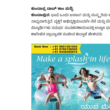
ಕುಂದಾಪ್ರ ಡಾಟ್‌ ಕಾಂ ಸುದ್ದಿ.
ಕುಂದಾಪುರ:
ಭಾಷೆ ಒಂದು ಜನಾಂಗ ಮತ್ತು ಸಂಸ್ಕೃತಿಯ 
ಸಾಧ್ಯವಾಗುತ್ತದೆ. ವ್ಯಕ್ತಿಗೆ ಅಭಿವ್ಯಕ್ತಿಯಿಂದಲೇ ನೆಲೆ ಮತ್
ವಿದ್ಯಾರ್ಥಿಗಳು ಸಮರ್ಥ ಸಂವಹನಕಾರರಾದಲ್ಲಿ ಉಜ್ವಲ 
ಕಾಲೇಜಿನ ಪ್ರಾದ್ಯಾಪಕ ಸಂಜೀವ ಕುದ್ಪಾಜೆ ಹೇಳಿದರು.