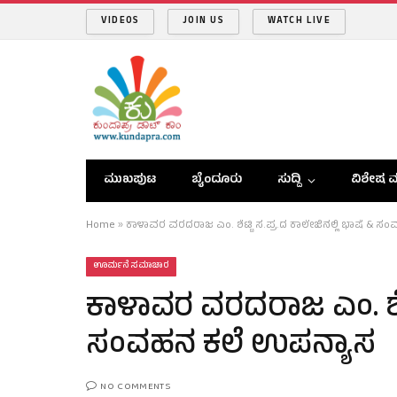
VIDEOS
JOIN US
WATCH LIVE
ಮುಖಪುಟ
ಬೈಂದೂರು
ಸುದ್ದಿ
ವಿಶೇಷ ವ
Home
»
ಕಾಳಾವರ ವರದರಾಜ ಎಂ. ಶೆಟ್ಟಿ ಸ.ಪ್ರ.ದ ಕಾಲೇಜಿನಲ್ಲಿ ಭಾಷೆ & 
ಊರ್ಮನೆ ಸಮಾಚಾರ
ಕಾಳಾವರ ವರದರಾಜ ಎಂ. ಶೆಟ್ಟ
ಸಂವಹನ ಕಲೆ ಉಪನ್ಯಾಸ
NO COMMENTS