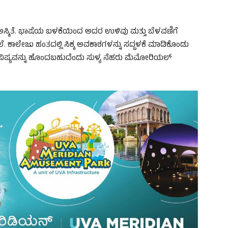
ಅಸ್ಮಿತೆ. ಭಾಷೆಯ ಬಳಕೆಯಿಂದ ಅದರ ಉಳಿವು ಮತ್ತು ಬೆಳವಣಿಗೆ
ತು ಬೆಲೆ. ಕಾಲೇಜು ಹಂತದಲ್ಲಿ ಸಿಕ್ಕ ಅವಕಾಶಗಳನ್ನು ಸದ್ಬಳಕೆ ಮಾಡಿಕೊಂಡು
ಭವಿಷ್ಯವನ್ನು ಹೊಂದಬಹುದೆಂದು ಸುಳ್ಯ ನೆಹರು ಮೆಮೋರಿಯಲ್