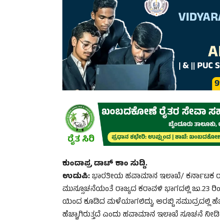
ಕುಂದಾಪ್ರ ಡಾಟ್‌ ಕಾಂ ಸುದ್ದಿ.
ಉಡುಪಿ:
ಭಾರತೀಯ ಹವಾಮಾನ ಇಲಾಖೆ/ ಕರ್ನಾಟಕ ರಾಜ್
ಮುನ್ಸೂಚನೆಯಂತೆ ರಾಜ್ಯದ ಕರಾವಳಿ ಭಾಗದಲ್ಲಿ ಜು.23 ರಿಂದ 2
ಯಿಂದ ಕೂಡಿದ ಮಳೆಯಾಗಲಿದ್ದು, ಅರಬ್ಬಿ ಸಮುದ್ರದಲ್ಲಿ ಹೆ
ಹೆಚ್ಚಾಗಿರುತ್ತದೆ ಎಂದು ಹವಾಮಾನ ಇಲಾಖೆ ಸೂಚನೆ ನೀಡಿ