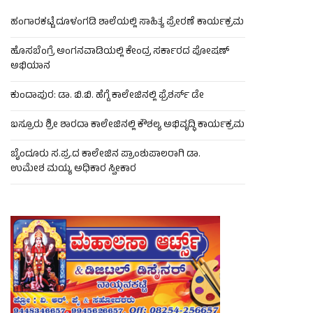
ಹಂಗಾರಕಟ್ಟೆ ದೂಳಂಗಡಿ ಶಾಲೆಯಲ್ಲಿ ಸಾಹಿತ್ಯ ಪ್ರೇರಣೆ ಕಾರ್ಯಕ್ರಮ
ಹೊಸಬೆಂಗ್ರೆ ಅಂಗನವಾಡಿಯಲ್ಲಿ ಕೇಂದ್ರ ಸರ್ಕಾರದ ಪೋಷಣ್
ಅಭಿಯಾನ
ಕುಂದಾಪುರ: ಡಾ. ಬಿ.ಬಿ. ಹೆಗ್ಡೆ ಕಾಲೇಜಿನಲ್ಲಿ ಫ್ರೆಶರ್ಸ್ ಡೇ
ಬಸ್ರೂರು ಶ್ರೀ ಶಾರದಾ ಕಾಲೇಜಿನಲ್ಲಿ ಕೌಶಲ್ಯ ಅಭಿವೃದ್ಧಿ ಕಾರ್ಯಕ್ರಮ
ಬೈಂದೂರು ಸ.ಪ್ರ.ದ ಕಾಲೇಜಿನ ಪ್ರಾಂಶುಪಾಲರಾಗಿ ಡಾ.
ಉಮೇಶ ಮಯ್ಯ ಅಧಿಕಾರ ಸ್ವೀಕಾರ