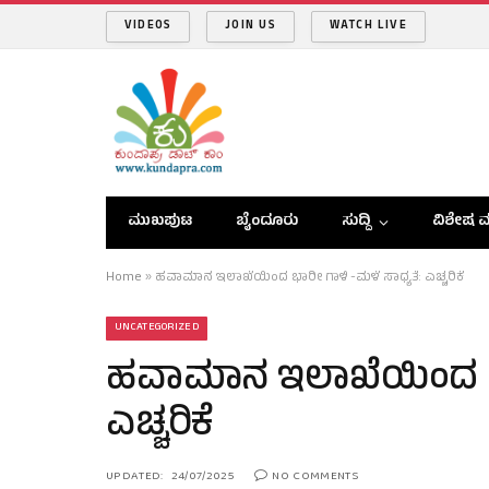
VIDEOS
JOIN US
WATCH LIVE
ಮುಖಪುಟ
ಬೈಂದೂರು
ಸುದ್ದಿ
ವಿಶೇಷ ವ
Home
»
ಹವಾಮಾನ ಇಲಾಖೆಯಿಂದ ಭಾರೀ ಗಾಳಿ -ಮಳೆ ಸಾಧ್ಯತೆ: ಎಚ್ಚರಿಕೆ
UNCATEGORIZED
ಹವಾಮಾನ ಇಲಾಖೆಯಿಂದ ಭಾರ
ಎಚ್ಚರಿಕೆ
UPDATED:
24/07/2025
NO COMMENTS