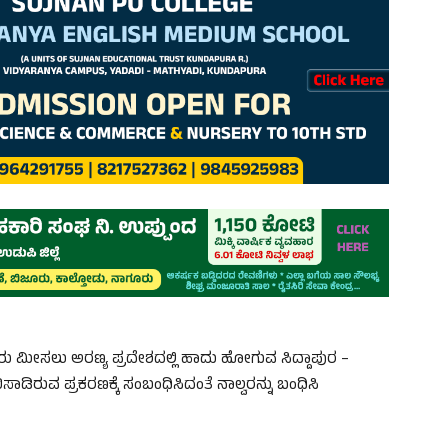
ೇರು ಮೀಸಲು ಅರಣ್ಯ ಪ್ರದೇಶದಲ್ಲಿ ಹಾದು ಹೋಗುವ ಸಿದ್ದಾಪುರ –
 ಬಿಸಾಡಿರುವ ಪ್ರಕರಣಕ್ಕೆ ಸಂಬಂಧಿಸಿದಂತೆ ನಾಲ್ವರನ್ನು ಬಂಧಿಸಿ