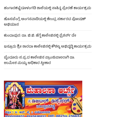
ಹಂಗಾರಕಟ್ಟೆ ದೂಳಂಗಡಿ ಶಾಲೆಯಲ್ಲಿ ಸಾಹಿತ್ಯ ಪ್ರೇರಣೆ ಕಾರ್ಯಕ್ರಮ
ಹೊಸಬೆಂಗ್ರೆ ಅಂಗನವಾಡಿಯಲ್ಲಿ ಕೇಂದ್ರ ಸರ್ಕಾರದ ಪೋಷಣ್
ಅಭಿಯಾನ
ಕುಂದಾಪುರ: ಡಾ. ಬಿ.ಬಿ. ಹೆಗ್ಡೆ ಕಾಲೇಜಿನಲ್ಲಿ ಫ್ರೆಶರ್ಸ್ ಡೇ
ಬಸ್ರೂರು ಶ್ರೀ ಶಾರದಾ ಕಾಲೇಜಿನಲ್ಲಿ ಕೌಶಲ್ಯ ಅಭಿವೃದ್ಧಿ ಕಾರ್ಯಕ್ರಮ
ಬೈಂದೂರು ಸ.ಪ್ರ.ದ ಕಾಲೇಜಿನ ಪ್ರಾಂಶುಪಾಲರಾಗಿ ಡಾ.
ಉಮೇಶ ಮಯ್ಯ ಅಧಿಕಾರ ಸ್ವೀಕಾರ