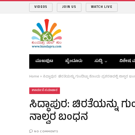
VIDEOS
JOIN US
WATCH LIVE
ಮುಖಪುಟ
ಬೈಂದೂರು
ಸುದ್ದಿ
ವಿಶೇಷ ವ
Home
»
ಸಿದ್ಧಾಪುರ: ಚಿರತೆಯನ್ನು ಗುಂಡಿಟ್ಟು ಕೊಂದು ಪ್ರಕರಣದಲ್ಲಿ ನಾಲ್ವರ ಬ
ಊರ್ಮನೆ ಸಮಾಚಾರ
ಸಿದ್ಧಾಪುರ: ಚಿರತೆಯನ್ನು ಗು
ನಾಲ್ವರ ಬಂಧನ
NO COMMENTS