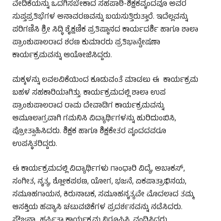
ವೇದಿಕೆಯನ್ನು ಒದಗಿಸಬೇಕಾದ ಸಹಪಾಠಿ-ಶಿಕ್ಷಕವೃಂದವೂ ಅವರ
ಸುಪ್ತಪ್ರತಿಭೆಗಳ ಅನಾವರಣವನ್ನು ಬಯಸುತ್ತಿರುತ್ತಾರೆ. ಇದೆಲ್ಲವನ್ನು
ಪರಿಗಣಿಸಿ ಶ್ರೀ ಸಿದ್ಧಿ ಶೈಕ್ಷಣಿಕ ಪ್ರತಿಷ್ಠಾನದ ಕಾರ್ಯದರ್ಶಿ ಹಾಗೂ ಶಾಲಾ
ಪ್ರಾಂಶುಪಾಲರಾದ ಶರಣ ಕುಮಾರರು ಪ್ರತಿಭಾನ್ವೇಷಣಾ
ಕಾರ್ಯಕ್ರಮವನ್ನು ಆಯೋಜಿಸಿದ್ದರು.
ಮಕ್ಕಳನ್ನು ಲವಲವಿಕೆಯಿಂದ ಕೂಡುವಂತೆ ಮಾಡಲು ಈ ಕಾರ್ಯಕ್ರಮ
ಬಹಳ ಸಹಕಾರಿಯಾಗಿತ್ತು. ಕಾರ್ಯಕ್ರಮದಲ್ಲಿ ಶಾಲಾ ಉಪ
ಪ್ರಾಂಶುಪಾಲರಾದ ರಾಮ ದೇವಾಡಿಗ ಕಾರ್ಯಕ್ರಮವನ್ನು
ಆಮೂಲಾಗ್ರವಾಗಿ ಗಮನಿಸಿ ವಿದ್ಯಾರ್ಥಿಗಳನ್ನು ಹುರಿದುಂಬಿಸಿ,
ಪ್ರೋತ್ಸಾಹಿಸಿದರು. ಶಿಕ್ಷಕ ಹಾಗೂ ಶಿಕ್ಷಕೇತರ ವೃಂದದವರೂ
ಉಪಸ್ಥಿತರಿದ್ದರು.
ಈ ಕಾರ್ಯಕ್ರಮದಲ್ಲಿ ವಿದ್ಯಾರ್ಥಿಗಳು ಗಾಂಧಾರಿ ವಿದ್ಯೆ, ಅಬಾಕಸ್,
ಸಂಗೀತ, ನೃತ್ಯ, ಶ್ಲೋಕಪಠಣ, ಯೋಗ, ಭಜನೆ, ಏಕಪಾತ್ರಾಭಿನಯ,
ಸಮೂಹಗಾಯನ, ಕಿರುನಾಟಕ, ಸಮೂಹನೃತ್ಯವೇ ಮೊದಲಾದ ತಮ್ಮ
ಆಸಕ್ತಿಯ ಹವ್ಯಾಸಿ ಚಟುವಟಿಕೆಗಳ ಪ್ರದರ್ಶನವನ್ನು ನಡೆಸಿದರು.
ಸೌಜನ್ಯಾ, ಹರ್ಷಿತಾ ಕಾರ್ಯಕ್ರಮ ನಿರೂಪಿಸಿ, ವಂದಿಸಿದರು.