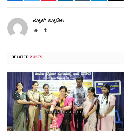
Facebook
Twitter
Pinterest
LinkedIn
Tumblr
Telegram
Email
ನ್ಯೂಸ್ ಬ್ಯೂರೋ
Website
Tumblr
RELATED
POSTS