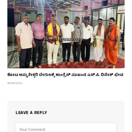
ಕೋಟ ಅಮೃತೇಶ್ವರಿ ದೇಗುಲಕ್ಕೆ ಕಾಂಗ್ರೆಸ್ ಮುಖಂಡ ಎಸ್.ಪಿ. ದಿನೇಶ್ ಭೇಟಿ
06/08/2026
LEAVE A REPLY