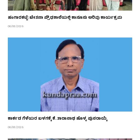
ಹಂಗಾರಕಟ್ಟೆ: ಚೇತನಾ ಪ್ರೌಢಶಾಲೆಯಲ್ಲಿ ಕಾನೂನು ಅರಿವು ಕಾರ್ಯಕ್ರಮ
06/08/2026
ಕಾರ್ಕಡ ಗೆಳೆಯರ ಬಳಗಕ್ಕೆ ಕೆ. ತಾರಾನಾಥ ಹೊಳ್ಳ ಪುನರಾಯ್ಕೆ
06/08/2026