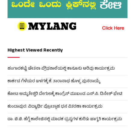
Highest Viewed Recently
ಹಂಗಾರಕಟ್ಟೆ: ಚೇತನಾ ಪ್ರೌಢಶಾಲೆಯಲ್ಲಿ ಕಾನೂನು ಅರಿವು ಕಾರ್ಯಕ್ರಮ
ಕಾರ್ಕಡ ಗೆಳೆಯರ ಬಳಗಕ್ಕೆ ಕೆ. ತಾರಾನಾಥ ಹೊಳ್ಳ ಪುನರಾಯ್ಕೆ
ಕೋಟ ಅಮೃತೇಶ್ವರಿ ದೇಗುಲಕ್ಕೆ ಕಾಂಗ್ರೆಸ್ ಮುಖಂಡ ಎಸ್.ಪಿ. ದಿನೇಶ್ ಭೇಟಿ
ಕುಂದಾಪುರ: ವಿದ್ಯಾರ್ಥಿ ಪ್ರೋತ್ಸಾಹ ಧನ ವಿತರಣಾ ಕಾರ್ಯಕ್ರಮ
ಡಾ. ಬಿ.ಬಿ. ಹೆಗ್ಡೆ ಕಾಲೇಜಿನಲ್ಲಿ ಮಾದಕ ದ್ರವ್ಯಗಳ ಕುರಿತು ಜಾಗೃತಿ ಕಾರ್ಯಕ್ರಮ