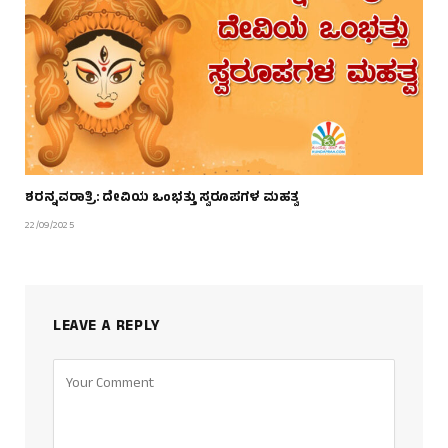
ಶರನ್ನವರಾತ್ರಿ: ದೇವಿಯ ಒಂಭತ್ತು ಸ್ವರೂಪಗಳ ಮಹತ್ವ
22/09/2025
LEAVE A REPLY