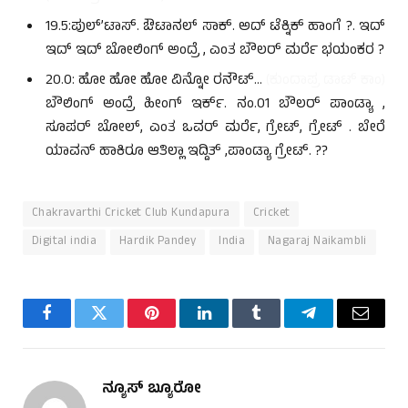
19.5:ಪುಲ್’ಟಾಸ್. ಔಟಾನಲ್ ಸಾಕ್. ಅದ್ ಟೆಕ್ನಿಕ್ ಹಾಂಗೆ ?. ಇದ್
ಇದ್ ಇದ್ ಬೋಲಿಂಗ್ ಅಂದ್ರೆ , ಎಂತ ಬೌಲರ್ ಮರ್ರೆ ಭಯಂಕರ ?
20.0: ಹೋ ಹೋ ಹೋ ವಿನ್ನೋ ರನೌಟ್…
(ಕುಂದಾಪ್ರ ಡಾಟ್ ಕಾಂ)
ಬೌಲಿಂಗ್ ಅಂದ್ರೆ ಹೀಂಗ್ ಇರ್ಕ್. ನಂ.01 ಬೌಲರ್ ಪಾಂಡ್ಯಾ ,
ಸೂಪರ್ ಬೋಲ್, ಎಂತ ಒವರ್ ಮರ್ರೆ, ಗ್ರೇಟ್, ಗ್ರೇಟ್ . ಬೇರೆ
ಯಾವನ್ ಹಾಕಿರೂ ಆತಿಲ್ಲಾ ಇದ್ದಿತ್ ,ಪಾಂಡ್ಯಾ ಗ್ರೇಟ್. ??
Chakravarthi Cricket Club Kundapura
Cricket
Digital india
Hardik Pandey
India
Nagaraj Naikambli
Facebook
Twitter
Pinterest
LinkedIn
Tumblr
Telegram
Email
ನ್ಯೂಸ್ ಬ್ಯೂರೋ