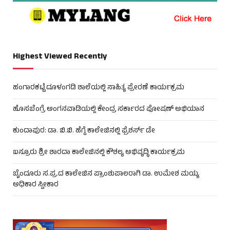
Highest Viewed Recently
ಹಂಗಾರಕಟ್ಟೆ ದೂಳಂಗಡಿ ಶಾಲೆಯಲ್ಲಿ ಸಾಹಿತ್ಯ ಪ್ರೇರಣೆ ಕಾರ್ಯಕ್ರಮ
ಹೊಸಬೆಂಗ್ರೆ ಅಂಗನವಾಡಿಯಲ್ಲಿ ಕೇಂದ್ರ ಸರ್ಕಾರದ ಪೋಷಣ್ ಅಭಿಯಾನ
ಕುಂದಾಪುರ: ಡಾ. ಬಿ.ಬಿ. ಹೆಗ್ಡೆ ಕಾಲೇಜಿನಲ್ಲಿ ಫ್ರೆಶರ್ಸ್ ಡೇ
ಬಸ್ರೂರು ಶ್ರೀ ಶಾರದಾ ಕಾಲೇಜಿನಲ್ಲಿ ಕೌಶಲ್ಯ ಅಭಿವೃದ್ಧಿ ಕಾರ್ಯಕ್ರಮ
ಬೈಂದೂರು ಸ.ಪ್ರ.ದ ಕಾಲೇಜಿನ ಪ್ರಾಂಶುಪಾಲರಾಗಿ ಡಾ. ಉಮೇಶ ಮಯ್ಯ
ಅಧಿಕಾರ ಸ್ವೀಕಾರ