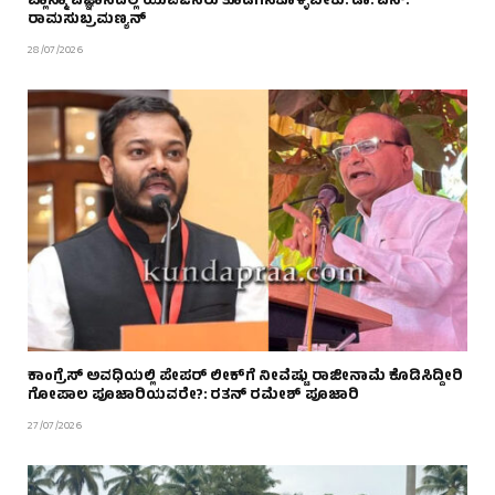
ಪ್ಲಾಸ್ಮಾ ವಿಜ್ಞಾನದಲ್ಲಿ ಯುವಜನರು ತೊಡಗಿಸಿಕೊಳ್ಳಬೇಕು: ಡಾ. ಎನ್.
ರಾಮಸುಬ್ರಮಣ್ಯನ್
28/07/2026
ಕಾಂಗ್ರೆಸ್ ಅವಧಿಯಲ್ಲಿ ಪೇಪರ್ ಲೀಕ್‌ಗೆ ನೀವೆಷ್ಟು ರಾಜೀನಾಮೆ ಕೊಡಿಸಿದ್ದೀರಿ
ಗೋಪಾಲ ಪೂಜಾರಿಯವರೇ?: ರತನ್ ರಮೇಶ್ ಪೂಜಾರಿ
27/07/2026