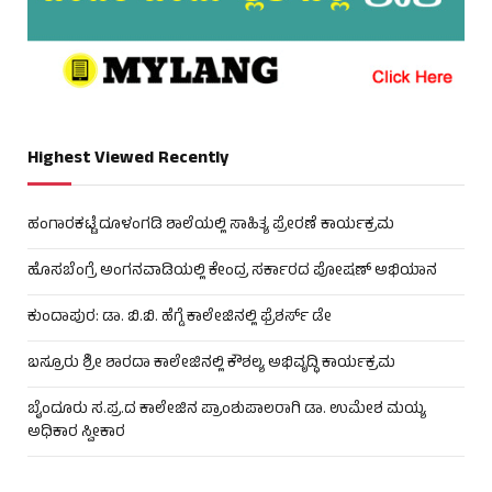
Highest Viewed Recently
ಹಂಗಾರಕಟ್ಟೆ ದೂಳಂಗಡಿ ಶಾಲೆಯಲ್ಲಿ ಸಾಹಿತ್ಯ ಪ್ರೇರಣೆ ಕಾರ್ಯಕ್ರಮ
ಹೊಸಬೆಂಗ್ರೆ ಅಂಗನವಾಡಿಯಲ್ಲಿ ಕೇಂದ್ರ ಸರ್ಕಾರದ ಪೋಷಣ್ ಅಭಿಯಾನ
ಕುಂದಾಪುರ: ಡಾ. ಬಿ.ಬಿ. ಹೆಗ್ಡೆ ಕಾಲೇಜಿನಲ್ಲಿ ಫ್ರೆಶರ್ಸ್ ಡೇ
ಬಸ್ರೂರು ಶ್ರೀ ಶಾರದಾ ಕಾಲೇಜಿನಲ್ಲಿ ಕೌಶಲ್ಯ ಅಭಿವೃದ್ಧಿ ಕಾರ್ಯಕ್ರಮ
ಬೈಂದೂರು ಸ.ಪ್ರ.ದ ಕಾಲೇಜಿನ ಪ್ರಾಂಶುಪಾಲರಾಗಿ ಡಾ. ಉಮೇಶ ಮಯ್ಯ
ಅಧಿಕಾರ ಸ್ವೀಕಾರ