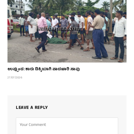
ಉಪ್ಪುಂದ: ಕಾರು ಡಿಕ್ಕಿಯಾಗಿ ಪಾದಚಾರಿ ಸಾವು
27/07/2026
LEAVE A REPLY