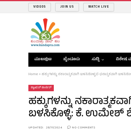
VIDEOS
JOIN US
WATCH LIVE
ಮುಖಪುಟ
ಬೈಂದೂರು
ಸುದ್ದಿ
ವಿಶೇಷ ವ
Home
»
ಹಕ್ಕುಗಳನ್ನು ನಕಾರಾತ್ಮಕವಾಗಿ ಬಳಸಿಕೊಳ್ಳದೆ ಧನಾತ್ಮಕವಾಗಿ ಬಳಸಿಕೊಳ್ಳ
ಕ್ಯಾಂಪಸ್ ಕಾರ್ನರ್
ಹಕ್ಕುಗಳನ್ನು ನಕಾರಾತ್ಮಕವಾ
ಬಳಸಿಕೊಳ್ಳಿ: ಕೆ. ಉಮೇಶ್ ಶೆಟ
UPDATED:
28/11/2024
NO COMMENTS