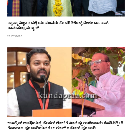
ಪ್ಲಾಸ್ಮಾ ವಿಜ್ಞಾನದಲ್ಲಿ ಯುವಜನರು ತೊಡಗಿಸಿಕೊಳ್ಳಬೇಕು: ಡಾ. ಎನ್.
ರಾಮಸುಬ್ರಮಣ್ಯನ್
28/07/2026
ಕಾಂಗ್ರೆಸ್ ಅವಧಿಯಲ್ಲಿ ಪೇಪರ್ ಲೀಕ್‌ಗೆ ನೀವೆಷ್ಟು ರಾಜೀನಾಮೆ ಕೊಡಿಸಿದ್ದೀರಿ
ಗೋಪಾಲ ಪೂಜಾರಿಯವರೇ?: ರತನ್ ರಮೇಶ್ ಪೂಜಾರಿ