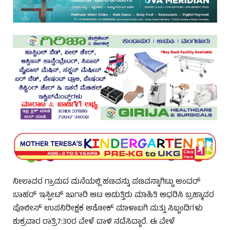
ನೀಲಾವರ ಗ್ರಾಮದ ಮನೆಯಲ್ಲಿ ಹಣವನ್ನು ಪಣವನ್ನಾಗಿಟ್ಟು ಅಂದರ್
ಬಾಹರ್ ಇಸ್ಪೀಟ್ ಜುಗಾರಿ ಆಟ ಆಡುತ್ತಿರು ಮಾಹಿತಿ ಆಧರಿಸಿ ಬ್ರಹ್ಮಾವರ
ಪೊಲೀಸ್ ಉಪನಿರೀಕ್ಷಕ ಅಶೋಕ್ ಮಾಳಾಬಗಿ ಮತ್ತು ಸಿಬ್ಬಂದಿಗಳು
ಶುಕ್ರವಾರ ರಾತ್ರಿ7:30ರ ವೇಳೆ ದಾಳಿ ನಡೆಸಿದ್ದಾರೆ. ಈ ವೇಳೆ