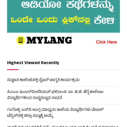
Highest Viewed Recently
ಸುಜ್ಞಾನ ಕಾಲೇಜಿನಲ್ಲಿ ಸೈಬರ್ ಜಾಗೃತಿ ಕಾರ್ಯಕ್ರಮ
ಸಿಎಂಎ ಇಂಟರ್‌ಮೀಡಿಯಟ್ ಫಲಿತಾಂಶ: ಡಾ. ಬಿ.ಬಿ. ಹೆಗ್ಡೆ ಕಾಲೇಜು
ವಿದ್ಯಾರ್ಥಿಗಳಿಂದ ರಾಷ್ಟ್ರಮಟ್ಟದ ಸಾಧನೆ
ಗಂಗೊಳ್ಳಿ ಎಸ್‌ವಿ ಆಂಗ್ಲ ಮಾಧ್ಯಮ ಶಾಲೆಯ ವಿದ್ಯಾರ್ಥಿಗಳು ಟೇಬಲ್‌
ಟೆನ್ನಿಸ್‌ನಲ್ಲಿ ಜಿಲ್ಲಾ ಮಟ್ಟಕ್ಕೆ ಆಯ್ಕೆ