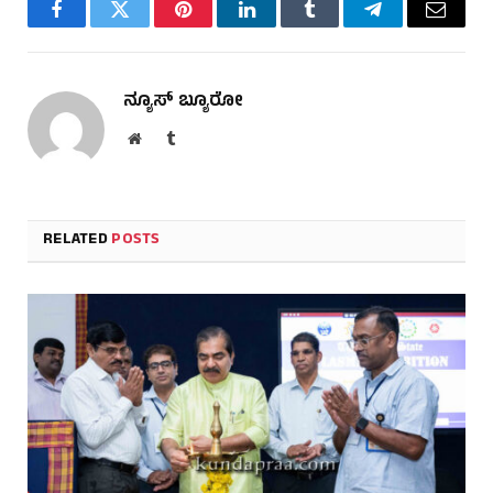
Facebook
Twitter
Pinterest
LinkedIn
Tumblr
Telegram
Email
ನ್ಯೂಸ್ ಬ್ಯೂರೋ
Website
Tumblr
RELATED
POSTS