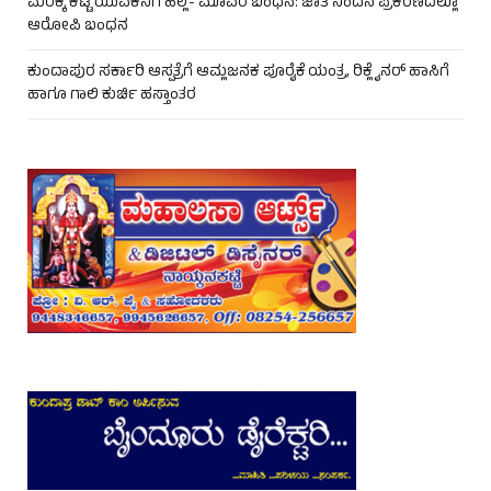
ಮರಕ್ಕೆ ಕಟ್ಟಿ ಯುವಕನಿಗೆ ಹಲ್ಲೆ- ಮೂವರ ಬಂಧನ: ಜಾತಿ ನಿಂದನೆ ಪ್ರಕರಣದಲ್ಲೂ
ಆರೋಪಿ ಬಂಧನ
ಕುಂದಾಪುರ ಸರ್ಕಾರಿ ಆಸ್ಪತ್ರೆಗೆ ಆಮ್ಲಜನಕ ಪೂರೈಕೆ ಯಂತ್ರ, ರಿಕ್ಲೈನರ್ ಹಾಸಿಗೆ
ಹಾಗೂ ಗಾಲಿ ಕುರ್ಚಿ ಹಸ್ತಾಂತರ