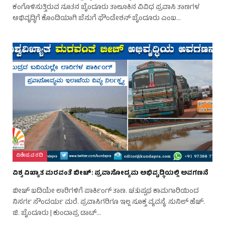
ಕಂಗೊಳಿಸುತ್ತಿರುವ ನೂತನ ಬೈಂದೂರು ತಾಲೂಕಿನ ವಿವಿಧ ಪ್ರವಾಸಿ ತಾಣಗಳ
ಅಭಿವೃದ್ಧಿಗೆ ಕೊಂಡಿಯಾಗಿ ಬೆಸುಗೆ ಫೌಂಡೇಶನ್ ಬೈಂದೂರು ಎಂಬ…
ವಿಶೇಷ ವರದಿ
ವಿಶ್ವ ವಿಖ್ಯಾತ ಮರವಂತೆ ಬೀಚ್: ಪ್ರವಾಸೋದ್ಯಮ ಅಭಿವೃದ್ಧಿಯಲ್ಲಿ ಅವಗಣನೆ
ಬೀಚ್ ಬದಿಯೇ ಲಾರಿಗಳಿಗೆ ಪಾರ್ಕಿಂಗ್ ತಾಣ. ಚತುಷ್ಪಥ ಕಾಮಗಾರಿಯಿಂದ
ನಿಸರ್ಗ ಸೌಂದರ್ಯ ಮರೆ. ಪ್ರವಾಸಿಗರಿಗೂ ಇಲ್ಲ ಸೂಕ್ತ ವ್ಯವಸ್ಥೆ. ಸುನಿಲ್ ಹೆಚ್.
ಜಿ. ಬೈಂದೂರು | ಕುಂದಾಪ್ರ ಡಾಟ್…