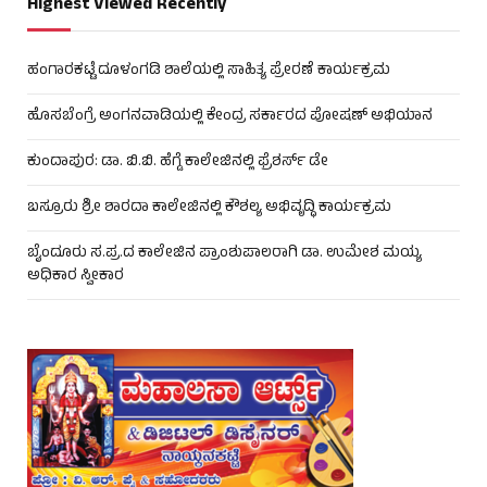
Highest Viewed Recently
ಹಂಗಾರಕಟ್ಟೆ ದೂಳಂಗಡಿ ಶಾಲೆಯಲ್ಲಿ ಸಾಹಿತ್ಯ ಪ್ರೇರಣೆ ಕಾರ್ಯಕ್ರಮ
ಹೊಸಬೆಂಗ್ರೆ ಅಂಗನವಾಡಿಯಲ್ಲಿ ಕೇಂದ್ರ ಸರ್ಕಾರದ ಪೋಷಣ್ ಅಭಿಯಾನ
ಕುಂದಾಪುರ: ಡಾ. ಬಿ.ಬಿ. ಹೆಗ್ಡೆ ಕಾಲೇಜಿನಲ್ಲಿ ಫ್ರೆಶರ್ಸ್ ಡೇ
ಬಸ್ರೂರು ಶ್ರೀ ಶಾರದಾ ಕಾಲೇಜಿನಲ್ಲಿ ಕೌಶಲ್ಯ ಅಭಿವೃದ್ಧಿ ಕಾರ್ಯಕ್ರಮ
ಬೈಂದೂರು ಸ.ಪ್ರ.ದ ಕಾಲೇಜಿನ ಪ್ರಾಂಶುಪಾಲರಾಗಿ ಡಾ. ಉಮೇಶ ಮಯ್ಯ
ಅಧಿಕಾರ ಸ್ವೀಕಾರ