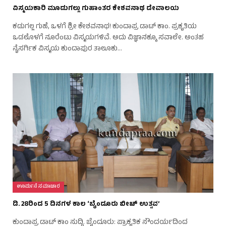
ವಿಸ್ಮಯಕಾರಿ ಮೂಡುಗಲ್ಲು ಗುಹಾಂತರ ಕೇಶವನಾಥ ದೇವಾಲಯ
ಕಡುಗಲ್ಲ ಗುಹೆ, ಒಳಗೆ ಶ್ರೀ ಕೇಶವನಾಥ! ಕುಂದಾಪ್ರ ಡಾಟ್ ಕಾಂ. ಪ್ರಕೃತಿಯ
ಒಡಲೊಳಗೆ ನೂರೆಂಟು ವಿಸ್ಮಯಗಳಿವೆ. ಅದು ವಿಜ್ಞಾನಕ್ಕೂ ಸವಾಲೇ. ಅಂತಹ
ನೈಸರ್ಗಿಕ ವಿಸ್ಮಯ ಕುಂದಾಪುರ ತಾಲೂಕು…
ಊರ್ಮನೆ ಸಮಾಚಾರ
ಡಿ. 28ರಿಂದ 5 ದಿನಗಳ ಕಾಲ ‘ಬೈಂದೂರು ಬೀಚ್ ಉತ್ಸವ’
ಕುಂದಾಪ್ರ ಡಾಟ್ ಕಾಂ ಸುದ್ದಿ. ಬೈಂದೂರು: ಪ್ರಾಕೃತಿಕ ಸೌಂದರ್ಯದಿಂದ