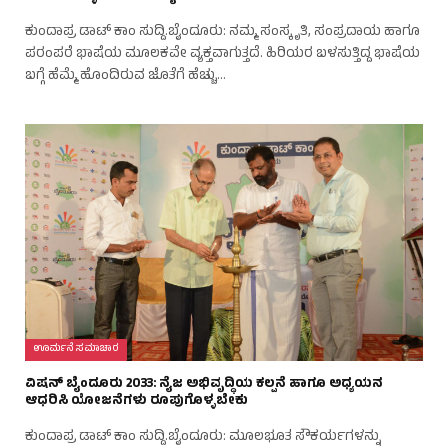
ಕುಂದಾಪ್ರ ಡಾಟ್ ಕಾಂ ಸುದ್ದಿ.ಬೈಂದೂರು: ನಮ್ಮ ಸಂಸ್ಕೃತಿ, ಸಂಪ್ರದಾಯ ಹಾಗೂ
ಪರಂಪರೆ ಭಾಷೆಯ ಮೂಲಕವೇ ವ್ಯಕ್ತವಾಗುತ್ತದೆ. ಹಿರಿಯರ ಬಳಸುತ್ತಿದ್ದ ಭಾಷೆಯ
ಬಗ್ಗೆ ಹೆಮ್ಮೆ ಹೊಂದಿರುವ ಜೊತೆಗೆ ಹೆಚ್ಚು…
ಊರ್ಮನೆ ಸಮಾಚಾರ
ವಿಷನ್ ಬೈಂದೂರು 2033: ನೈಜ ಅಭಿವೃದ್ಧಿಯ ಕಲ್ಪನೆ ಹಾಗೂ ಅಧ್ಯಯನ
ಆಧರಿಸಿ ಯೋಜನೆಗಳು ರೂಪುಗೊಳ್ಳಬೇಕು
ಕುಂದಾಪ್ರ ಡಾಟ್ ಕಾಂ ಸುದ್ದಿ.ಬೈಂದೂರು: ಮೂಲಭೂತ ಸೌಕರ್ಯಗಳನ್ನು