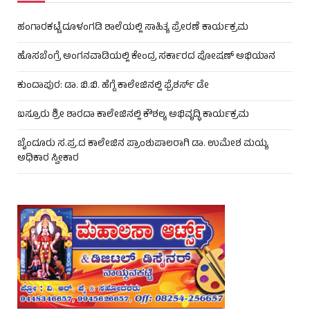
ಹಂಗಾರಕಟ್ಟೆ ದೂಳಂಗಡಿ ಶಾಲೆಯಲ್ಲಿ ಸಾಹಿತ್ಯ ಪ್ರೇರಣೆ ಕಾರ್ಯಕ್ರಮ
ಹೊಸಬೆಂಗ್ರೆ ಅಂಗನವಾಡಿಯಲ್ಲಿ ಕೇಂದ್ರ ಸರ್ಕಾರದ ಪೋಷಣ್ ಅಭಿಯಾನ
ಕುಂದಾಪುರ: ಡಾ. ಬಿ.ಬಿ. ಹೆಗ್ಡೆ ಕಾಲೇಜಿನಲ್ಲಿ ಫ್ರೆಶರ್ಸ್ ಡೇ
ಬಸ್ರೂರು ಶ್ರೀ ಶಾರದಾ ಕಾಲೇಜಿನಲ್ಲಿ ಕೌಶಲ್ಯ ಅಭಿವೃದ್ಧಿ ಕಾರ್ಯಕ್ರಮ
ಬೈಂದೂರು ಸ.ಪ್ರ.ದ ಕಾಲೇಜಿನ ಪ್ರಾಂಶುಪಾಲರಾಗಿ ಡಾ. ಉಮೇಶ ಮಯ್ಯ
ಅಧಿಕಾರ ಸ್ವೀಕಾರ