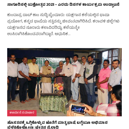
ನಾಗೂರಿನಲ್ಲಿ ಯಕ್ಷೋತ್ಸವ 2023 – ಎರಡು ದಿನಗಳ ಕಾರ್ಯಕ್ರಮ ಉದ್ಘಾಟನೆ
ಕುಂದಾಪ್ರ ಡಾಟ್ ಕಾಂ ಸುದ್ದಿ.ಬೈಂದೂರು: ಯಕ್ಷಗಾನ ಕಲೆಯಲ್ಲಿನ ಭಾಷಾ
ಪ್ರಯೋಗ, ಕನ್ನಡ ಭಾಷೆಯ ಸತ್ವವನ್ನು ಜೀವಂತವಾಗಿರಿಸಿದೆ. ಕರಾವಳಿ ಜಿಲ್ಲೆಗಳು
ಯಕ್ಷಗಾನದ ನೂರಾರು ಕಲಾವಿದರಿದ್ದು, ಕಲೆಯನ್ನೇ
ಉಸಿರಾಗಿಸಿಕೊಂಡವರಾಗಿದ್ದಾರೆ. ಆಧುನಿಕ…
ಊರ್ಮನೆ ಸಮಾಚಾರ
ಹೊಸತನಕ್ಕೆ ಒಗ್ಗಿಕೊಳ್ಳುವ ಜೊತೆಗೆ ಮಾತೃಭಾಷೆ ಬಗ್ಗೆಯೂ ಅಭಿಮಾನ
ಬೆಳೆಸಿಕೊಳ್ಳೋಣ: ಚೇತನ ನೈಲಾಡಿ