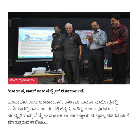
ಕುಂದಾಪ್ರ ಡಾಟ್ ಕಾಂ
‘ಕುಂದಾಪ್ರ ಡಾಟ್ ಕಾಂ’ ವೆಬ್ಸೈಟ್ ಲೋಕಾರ್ಪಣೆ
ಕುಂದಾಪುರ, 30/3: ಭಂಡಾರ್ಕಾರ್ಸ್ ಕಾಲೇಜು ಸುವರ್ಣ ಮಹೋತ್ಸವಕ್ಕೆ
ಅಣಿಯಾಗುತ್ತಿರುವ ಸಂಧರ್ಭದಲ್ಲಿ ಕನ್ನಡ, ಸಾಹಿತ್ಯ, ಕುಂದಾಪುರದ ಭಾಷೆ,
ಸಂಸ್ಕೃತಿಯನ್ನು ವೆಬ್ಸೈಟ್ ಮೂಲಕ ಅಂತಾರಾಷ್ಟ್ರೀಯ ಮಟ್ಟದಲ್ಲಿ ಪಸರಿಸುವಂತೆ
ಮಾಡುತ್ತಿರುವ ಕಾಲೇಜು…