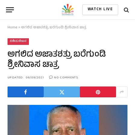
WATCH LIVE
Home
»
ಅಗಲಿದ ಅಜಾತಶತ್ರು ಬರೆಗುಂಡಿ ಶ್ರೀನಿವಾಸ ಚಾತ್ರ
ವಿಶೇಷ ಲೇಖನ
ಅಗಲಿದ ಅಜಾತಶತ್ರು ಬರೆಗುಂಡಿ
ಶ್ರೀನಿವಾಸ ಚಾತ್ರ
UPDATED:
06/09/2021
NO COMMENTS