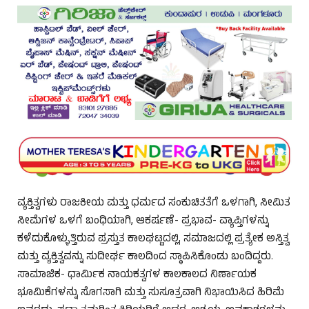
ವ್ಯಕ್ತಿತ್ವಗಳು ರಾಜಕೀಯ ಮತ್ತು ಧರ್ಮದ ಸಂಕುಚಿತತೆಗೆ ಒಳಗಾಗಿ, ಸೀಮಿತ
ಸೀಮೆಗಳ ಒಳಗೆ ಬಂಧಿಯಾಗಿ, ಆಕರ್ಷಣೆ- ಪ್ರಭಾವ- ವ್ಯಾಪ್ತಿಗಳನ್ನು
ಕಳೆದುಕೊಳ್ಳುತ್ತಿರುವ ಪ್ರಸ್ತುತ ಕಾಲಘಟ್ಟದಲ್ಲಿ, ಸಮಾಜದಲ್ಲಿ ಪ್ರತ್ಯೇಕ ಅಸ್ತಿತ್ವ
ಮತ್ತು ವ್ಯಕ್ತಿತ್ವವನ್ನು ಸುದೀರ್ಘ ಕಾಲದಿಂದ ಸ್ಥಾಪಿಸಿಕೊಂಡು ಬಂದಿದ್ದರು.
ಸಾಮಾಜಿಕ- ಧಾರ್ಮಿಕ ನಾಯಕತ್ವಗಳ ಕಾಲಕಾಲದ ನಿರ್ಣಾಯಕ
ಭೂಮಿಕೆಗಳನ್ನು ಸೊಗಸಾಗಿ ಮತ್ತು ಸುಸೂತ್ರವಾಗಿ ನಿಭಾಯಿಸಿದ ಹಿರಿಮೆ