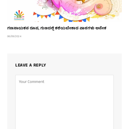
ಗಣನಾಯಕನ ರೂಪ, ಗುಣದಲ್ಲಿ ಕಲಿಯಬೇಕಾದ ಪಾಠಗಳು ಅನೇಕ
06/09/2024
LEAVE A REPLY