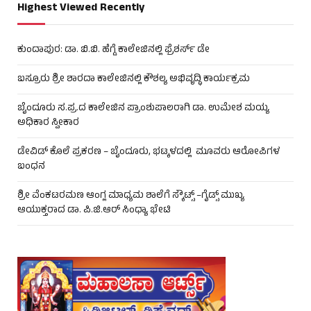
Highest Viewed Recently
ಕುಂದಾಪುರ: ಡಾ. ಬಿ.ಬಿ. ಹೆಗ್ಡೆ ಕಾಲೇಜಿನಲ್ಲಿ ಫ್ರೆಶರ್ಸ್ ಡೇ
ಬಸ್ರೂರು ಶ್ರೀ ಶಾರದಾ ಕಾಲೇಜಿನಲ್ಲಿ ಕೌಶಲ್ಯ ಅಭಿವೃದ್ಧಿ ಕಾರ್ಯಕ್ರಮ
ಬೈಂದೂರು ಸ.ಪ್ರ.ದ ಕಾಲೇಜಿನ ಪ್ರಾಂಶುಪಾಲರಾಗಿ ಡಾ. ಉಮೇಶ ಮಯ್ಯ
ಅಧಿಕಾರ ಸ್ವೀಕಾರ
ಡೇವಿಡ್ ಕೊಲೆ ಪ್ರಕರಣ – ಬೈಂದೂರು, ಭಟ್ಕಳದಲ್ಲಿ ಮೂವರು ಆರೋಪಿಗಳ
ಬಂಧನ
ಶ್ರೀ ವೆಂಕಟರಮಣ ಆಂಗ್ಲ ಮಾಧ್ಯಮ ಶಾಲೆಗೆ ಸ್ಕೌಟ್ಸ್ –ಗೈಡ್ಸ್ ಮುಖ್ಯ
ಆಯುಕ್ತರಾದ ಡಾ. ಪಿ.ಜಿ.ಆರ್ ಸಿಂಧ್ಯಾ ಭೇಟಿ