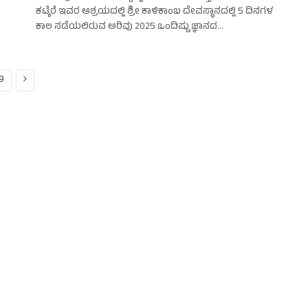
ಕಟ್ಕೆರೆ ಇವರ ಆಶ್ರಯದಲ್ಲಿ ಶ್ರೀ ಕಾಳಿಕಾಂಬ ದೇವಸ್ಥಾನದಲ್ಲಿ 5 ದಿನಗಳ
ಕಾಲ ನಡೆಯಲಿರುವ ಅರಿವು 2025 ಒಂದಿಷ್ಟು ಜ್ಞಾನದ…
Next
9