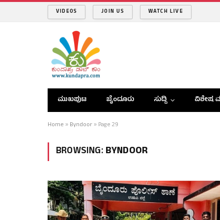
VIDEOS
JOIN US
WATCH LIVE
ಮುಖಪುಟ
ಬೈಂದೂರು
ಸುದ್ದಿ
ವಿಶೇಷ ವ
Home
»
Byndoor
»
Page 29
BROWSING:
BYNDOOR