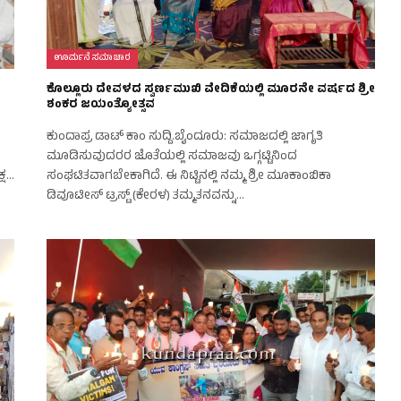
ಊರ್ಮನೆ ಸಮಾಚಾರ
ಕೊಲ್ಲೂರು ದೇವಳದ ಸ್ವರ್ಣಮುಖಿ ವೇದಿಕೆಯಲ್ಲಿ ಮೂರನೇ ವರ್ಷದ ಶ್ರೀ
ಶಂಕರ ಜಯಂತ್ಯೋತ್ಸವ
ಕುಂದಾಪ್ರ ಡಾಟ್‌ ಕಾಂ ಸುದ್ದಿ.ಬೈಂದೂರು: ಸಮಾಜದಲ್ಲಿ ಜಾಗೃತಿ
ಮೂಡಿಸುವುದರರ ಜೊತೆಯಲ್ಲಿ ಸಮಾಜವು ಒಗ್ಗಟ್ಟಿನಿಂದ
್ಷ…
ಸಂಘಟಿತವಾಗಬೇಕಾಗಿದೆ. ಈ ನಿಟ್ಟಿನಲ್ಲಿ ನಮ್ಮ ಶ್ರೀ ಮೂಕಾಂಬಿಕಾ
ಡಿವೂಟೀಸ್ ಟ್ರಸ್ಟ್ (ಕೇರಳ) ತಮ್ಮತನವನ್ನು…