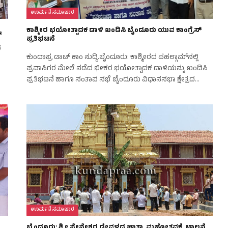
ಊರ್ಮನೆ ಸಮಾಚಾರ
ನ
ಕಾಶ್ಮೀರ ಭಯೋತ್ಪಾದಕ ದಾಳಿ ಖಂಡಿಸಿ ಬೈಂದೂರು ಯುವ ಕಾಂಗ್ರೆಸ್
ಪ್ರತಿಭಟನೆ
ರ
ಕುಂದಾಪ್ರ ಡಾಟ್‌ ಕಾಂ ಸುದ್ದಿ.ಬೈಂದೂರು: ಕಾಶ್ಮೀರದ ಪಹಲ್ಗಾಮ್‌ನಲ್ಲಿ
ಪ್ರವಾಸಿಗರ ಮೇಲೆ ನಡೆದ ಭೀಕರ ಭಯೋತ್ಪಾದಕ ದಾಳಿಯನ್ನು ಖಂಡಿಸಿ
ಪ್ರತಿಭಟನೆ ಹಾಗೂ ಸಂತಾಪ ಸಭೆ ಬೈಂದೂರು ವಿಧಾನಸಭಾ ಕ್ಷೇತ್ರದ…
ಊರ್ಮನೆ ಸಮಾಚಾರ
ಬೈಂದೂರು: ಶ್ರೀ ಸೇನೇಶ್ವರ ದೇವಳದ ಜಾತ್ರಾ ಮಹೋತ್ಸವಕ್ಕೆ ಚಾಲನೆ