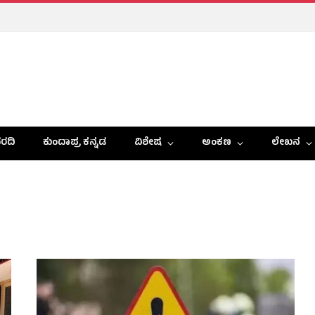
ರದಿ
ಕುಂದಾಪ್ರ ಕನ್ನಡ
ವಿಶೇಷ
ಅಂಕಣ
ಲೇಖನ