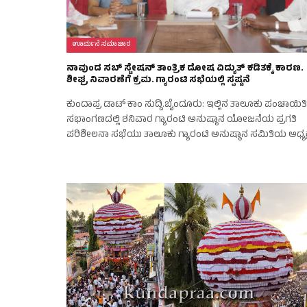
ಊರ್ಮನೆ ಸಮಾಚಾರ
ನಾವುಂದ ಸಬ್‌ ಸ್ಟೇಷನ್‌ ತಾಂತ್ರಿಕ ದೋಷ ವಿದ್ಯುತ್‌ ಕಡಿತಕ್ಕೆ ಕಾರಣ.
ಶೀಘ್ರ ನಿವಾರಣೆಗೆ ಕ್ರಮ. ಗ್ಯಾರಂಟಿ ಸಭೆಯಲ್ಲಿ ಸ್ಪಷ್ಟನೆ
ಕುಂದಾಪ್ರ ಡಾಟ್‌ ಕಾಂ ಸುದ್ದಿ.ಬೈಂದೂರು: ಇಲ್ಲಿನ ತಾಲೂಕು ಪಂಚಾಯಿತಿ
ಸಭಾಂಗಣದಲ್ಲಿ ಶನಿವಾರ ಗ್ಯಾರಂಟಿ ಅನುಷ್ಠಾನ ಯೋಜನೆಯ ಪ್ರಗತಿ
ಪರಿಶೀಲನಾ ಸಭೆಯು ತಾಲೂಕು ಗ್ಯಾರಂಟಿ ಅನುಷ್ಠಾನ ಸಮಿತಿಯ ಅಧ್ಯಕ