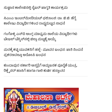
ಸುಜ್ಞಾನ ಕಾಲೇಜಿನಲ್ಲಿ ಸೈಬರ್ ಜಾಗೃತಿ ಕಾರ್ಯಕ್ರಮ
ಸಿಎಂಎ ಇಂಟರ್‌ಮೀಡಿಯಟ್ ಫಲಿತಾಂಶ: ಡಾ. ಬಿ.ಬಿ. ಹೆಗ್ಡೆ
ಕಾಲೇಜು ವಿದ್ಯಾರ್ಥಿಗಳಿಂದ ರಾಷ್ಟ್ರಮಟ್ಟದ ಸಾಧನೆ
ಗಂಗೊಳ್ಳಿ ಎಸ್‌ವಿ ಆಂಗ್ಲ ಮಾಧ್ಯಮ ಶಾಲೆಯ ವಿದ್ಯಾರ್ಥಿಗಳು
ಟೇಬಲ್‌ ಟೆನ್ನಿಸ್‌ನಲ್ಲಿ ಜಿಲ್ಲಾ ಮಟ್ಟಕ್ಕೆ ಆಯ್ಕೆ
ಮರಕ್ಕೆ ಕಟ್ಟಿ ಯುವಕನಿಗೆ ಹಲ್ಲೆ- ಮೂವರ ಬಂಧನ: ಜಾತಿ ನಿಂದನೆ
ಪ್ರಕರಣದಲ್ಲೂ ಆರೋಪಿ ಬಂಧನ
ಕುಂದಾಪುರ ಸರ್ಕಾರಿ ಆಸ್ಪತ್ರೆಗೆ ಆಮ್ಲಜನಕ ಪೂರೈಕೆ ಯಂತ್ರ,
ರಿಕ್ಲೈನರ್ ಹಾಸಿಗೆ ಹಾಗೂ ಗಾಲಿ ಕುರ್ಚಿ ಹಸ್ತಾಂತರ