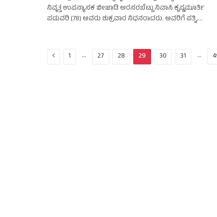
ನಿವೃತ್ತ ಉಪನ್ಯಾಸಕ ಬೀಜಾಡಿ ಅರಸರಬೆಟ್ಟು ನಿವಾಸಿ ಕೃಷ್ಣಮೂರ್ತಿ
ಪಡುವರಿ (78) ಅವರು ಶುಕ್ರವಾರ ನಿಧನರಾದರು. ಅವರಿಗೆ ಪತ್ನಿ,…
Previous
…
…
1
27
28
29
30
31
4