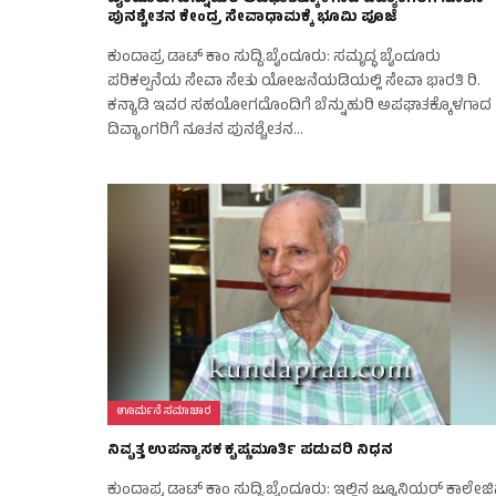
ಪುನಶ್ಚೇತನ ಕೇಂದ್ರ ಸೇವಾಧಾಮಕ್ಕೆ ಭೂಮಿ ಪೂಜೆ
ಕುಂದಾಪ್ರ ಡಾಟ್‌ ಕಾಂ ಸುದ್ದಿ.ಬೈಂದೂರು: ಸಮೃದ್ಧ ಬೈಂದೂರು
ಪರಿಕಲ್ಪನೆಯ ಸೇವಾ ಸೇತು ಯೋಜನೆಯಡಿಯಲ್ಲಿ ಸೇವಾ ಭಾರತಿ ರಿ.
ಕನ್ಯಾಡಿ ಇವರ ಸಹಯೋಗದೊಂದಿಗೆ ಬೆನ್ನುಹುರಿ ಅಪಘಾತಕ್ಕೊಳಗಾದ
ದಿವ್ಯಾಂಗರಿಗೆ ನೂತನ ಪುನಶ್ಚೇತನ…
ಊರ್ಮನೆ ಸಮಾಚಾರ
ನಿವೃತ್ತ ಉಪನ್ಯಾಸಕ ಕೃಷ್ಣಮೂರ್ತಿ ಪಡುವರಿ ನಿಧನ
ಕುಂದಾಪ್ರ ಡಾಟ್‌ ಕಾಂ ಸುದ್ದಿ.ಬೈಂದೂರು: ಇಲ್ಲಿನ ಜ್ಯೂನಿಯರ್ ಕಾಲೇಜ