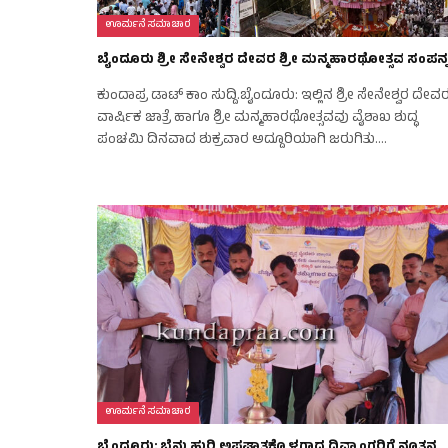
ಊರ್ಮನೆ ಸಮಾಚಾರ
ಬೈಂದೂರು ಶ್ರೀ ಸೇನೇಶ್ವರ ದೇವರ ಶ್ರೀ ಮನ್ಮಹಾರಥೋತ್ಸವ ಸಂಪನ್
ಕುಂದಾಪ್ರ ಡಾಟ್‌ ಕಾಂ ಸುದ್ದಿ.ಬೈಂದೂರು: ಇಲ್ಲಿನ ಶ್ರೀ ಸೇನೇಶ್ವರ ದೇವ
ವಾರ್ಷಿಕ ಜಾತ್ರೆ ಹಾಗೂ ಶ್ರೀ ಮನ್ಮಹಾರಥೋತ್ಸವವು ವೈಶಾಖ ಶುದ್ಧ
ಪಂಚಮಿ ದಿನವಾದ ಶುಕ್ರವಾರ ಅದ್ದೂರಿಯಾಗಿ ಜರುಗಿತು.…
ಊರ್ಮನೆ ಸಮಾಚಾರ
ಬೈಂದೂರು: ಬೆನ್ನುಹುರಿ ಅಪಘಾತಕ್ಕೊಳಗಾದ ದಿವ್ಯಾಂಗರಿಗೆ ನೂತನ