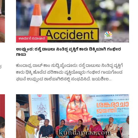
ಊರ್ಮನೆ ಸಮಾಚಾರ
ಉಪ್ಪುಂದ: ರಸ್ತೆ ದಾಟಲು ನಿಂತಿದ್ದ ವ್ಯಕ್ತಿಗೆ ಕಾರು ಡಿಕ್ಕಿಯಾಗಿ ಗಂಭೀರ
ಗಾಯ
ಕುಂದಾಪ್ರ ಡಾಟ್‌ ಕಾಂ ಸುದ್ದಿ.ಬೈಂದೂರು: ರಸ್ತೆ ದಾಟುಲು ನಿಂತಿದ್ದ ವ್ಯಕ್ತಿಗೆ
ರ
ಕಾರು ಢಿಕ್ಕಿ ಹೊಡೆದ ಪರಿಣಾಮ ವ್ಯಕ್ತಿಯೊಬ್ಬರು ಗಂಭೀರ ಗಾಯಗೊಂಡ
ಘಟನೆ ಉಪ್ಪುಂದ ಶಾಲೆಬಾಗಿಲಿನಲ್ಲಿ ಸಂಭವಿಸಿದೆ. ಜಯಶೀಲ…